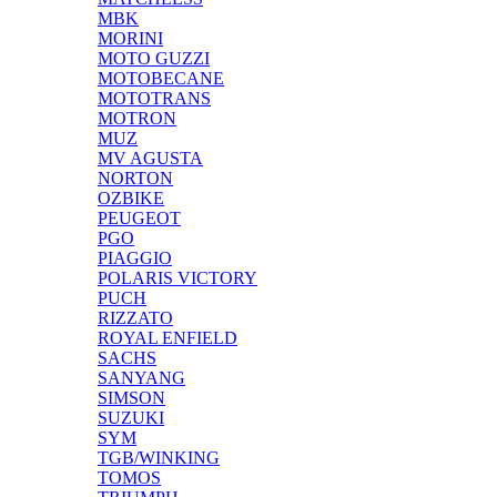
MBK
MORINI
MOTO GUZZI
MOTOBECANE
MOTOTRANS
MOTRON
MUZ
MV AGUSTA
NORTON
OZBIKE
PEUGEOT
PGO
PIAGGIO
POLARIS VICTORY
PUCH
RIZZATO
ROYAL ENFIELD
SACHS
SANYANG
SIMSON
SUZUKI
SYM
TGB/WINKING
TOMOS