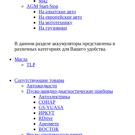
M42
AGM Start-Stop
На азиатские авто
На европейские авто
На мототехнику
На грузовики
В данном разделе аккумуляторы представлены в
различных категориях для Вашего удобства.
Масла
TLP
Сопутствующие товары
Автожидкости
Пуско-зарядно-диагностические приборы
Автоэлектрика
СОНАР
GS-YUASA
ИРКУТ
RDrive
Ареометр
ВОСТОК
Чехлы противоскольжения