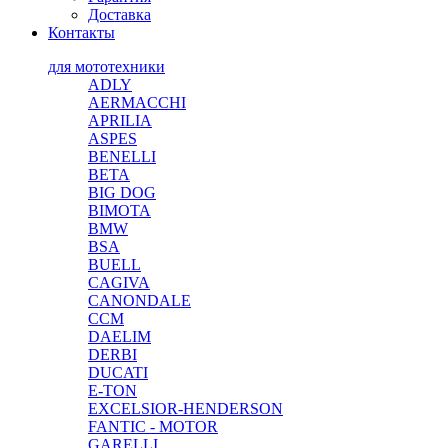
Доставка
Контакты
для мототехники
ADLY
AERMACCHI
APRILIA
ASPES
BENELLI
BETA
BIG DOG
BIMOTA
BMW
BSA
BUELL
CAGIVA
CANONDALE
CCM
DAELIM
DERBI
DUCATI
E-TON
EXCELSIOR-HENDERSON
FANTIC - MOTOR
GARELLI