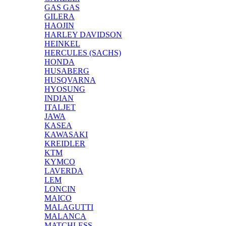
GAS GAS
GILERA
HAOJIN
HARLEY DAVIDSON
HEINKEL
HERCULES (SACHS)
HONDA
HUSABERG
HUSQVARNA
HYOSUNG
INDIAN
ITALJET
JAWA
KASEA
KAWASAKI
KREIDLER
KTM
KYMCO
LAVERDA
LEM
LONCIN
MAICO
MALAGUTTI
MALANCA
MATCHLESS