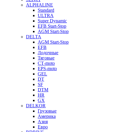
ALPHALINE
Standard
ULTRA
Super Dynamic
EFB Start-Stop
AGM Start-Stop
DELTA
AGM Start-Stop
EFB
Лодочные
Тяговые
СТ-moto
EPS-moto
GEL
DT
SF
DTM
HR
GX
DELKOR
Грузовые
Америка
Азия
Евро