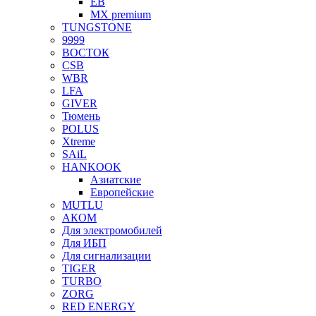
EB
MX premium
TUNGSTONE
9999
ВОСТОК
CSB
WBR
LFA
GIVER
Тюмень
POLUS
Xtreme
SAiL
HANKOOK
Азиатские
Европейские
MUTLU
АКОМ
Для электромобилей
Для ИБП
Для сигнализации
TIGER
TURBO
ZORG
RED ENERGY