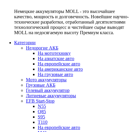
Немецкие аккумуляторы MOLL - это высочайшее
качество, мощность и долговечность. Новейшие научно-
технические разработки, отработанный десятилетиями
технологический процесс и чистейшее сырье выводят
MOLL на недосягаемую высоту Премиум класса.
Категории
Недорогие АКБ
На мототехнику
На азиатские авто
На европейские авто
На американские авто
На грузовые авто
Мото аккумуляторы
Грузовые АКБ
Гелевый аккумулятор
Литиевые аккумуляторы
EFB Start-Stop
N55
Q85
S95
T110
На европейские авто