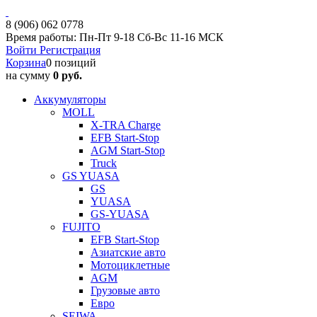
8 (906) 062 0778
Время работы: Пн-Пт 9-18 Сб-Вс 11-16 МСК
Войти
Регистрация
Корзина
0 позиций
на сумму
0 руб.
Аккумуляторы
MOLL
X-TRA Charge
EFB Start-Stop
AGM Start-Stop
Truck
GS YUASA
GS
YUASA
GS-YUASA
FUJITO
EFB Start-Stop
Азиатские авто
Мотоциклетные
AGM
Грузовые авто
Евро
SEIWA