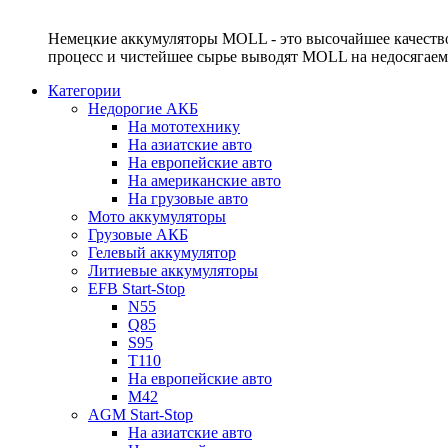
Немецкие аккумуляторы MOLL - это высочайшее качество
процесс и чистейшее сырье выводят MOLL на недосягае
Категории
Недорогие АКБ
На мототехнику
На азиатские авто
На европейские авто
На американские авто
На грузовые авто
Мото аккумуляторы
Грузовые АКБ
Гелевый аккумулятор
Литиевые аккумуляторы
EFB Start-Stop
N55
Q85
S95
T110
На европейские авто
M42
AGM Start-Stop
На азиатские авто