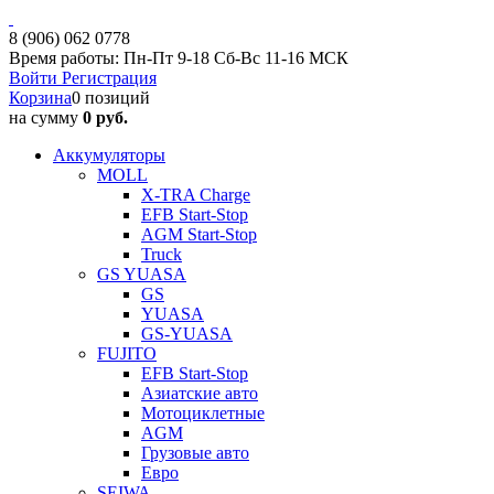
8 (906) 062 0778
Время работы: Пн-Пт 9-18 Сб-Вс 11-16 МСК
Войти
Регистрация
Корзина
0 позиций
на сумму
0 руб.
Аккумуляторы
MOLL
X-TRA Charge
EFB Start-Stop
AGM Start-Stop
Truck
GS YUASA
GS
YUASA
GS-YUASA
FUJITO
EFB Start-Stop
Азиатские авто
Мотоциклетные
AGM
Грузовые авто
Евро
SEIWA