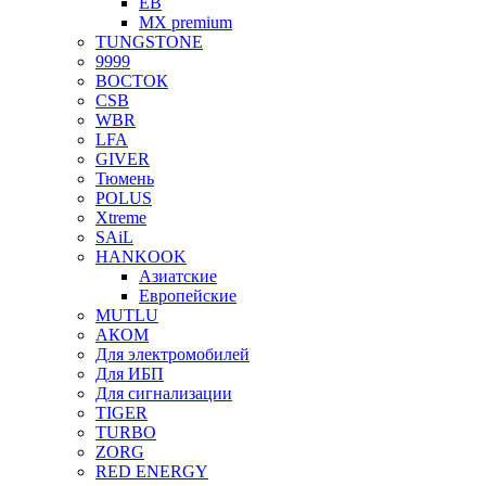
EB
MX premium
TUNGSTONE
9999
ВОСТОК
CSB
WBR
LFA
GIVER
Тюмень
POLUS
Xtreme
SAiL
HANKOOK
Азиатские
Европейские
MUTLU
АКОМ
Для электромобилей
Для ИБП
Для сигнализации
TIGER
TURBO
ZORG
RED ENERGY