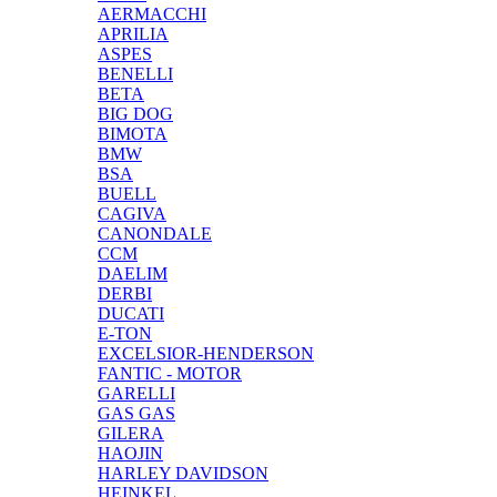
AERMACCHI
APRILIA
ASPES
BENELLI
BETA
BIG DOG
BIMOTA
BMW
BSA
BUELL
CAGIVA
CANONDALE
CCM
DAELIM
DERBI
DUCATI
E-TON
EXCELSIOR-HENDERSON
FANTIC - MOTOR
GARELLI
GAS GAS
GILERA
HAOJIN
HARLEY DAVIDSON
HEINKEL