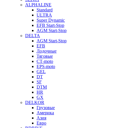
ALPHALINE
Standard
ULTRA
Super Dynamic
EFB Start-Stop
AGM Start-Stop
DELTA
AGM Start-Stop
EFB
Лодочные
Тяговые
СТ-moto
EPS-moto
GEL
DT
SF
DTM
HR
GX
DELKOR
Грузовые
Америка
Азия
Евро