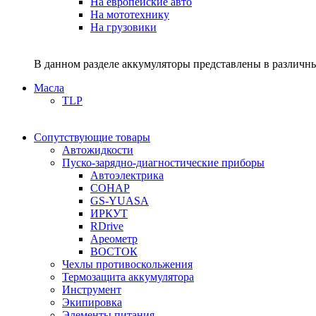
На европейские авто
На мототехнику
На грузовики
В данном разделе аккумуляторы представлены в различны
Масла
TLP
Сопутствующие товары
Автожидкости
Пуско-зарядно-диагностические приборы
Автоэлектрика
СОНАР
GS-YUASA
ИРКУТ
RDrive
Ареометр
ВОСТОК
Чехлы противоскольжения
Термозащита аккумулятора
Инструмент
Экипировка
Элементы питания