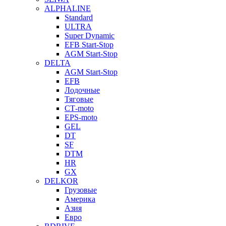
ALPHALINE
Standard
ULTRA
Super Dynamic
EFB Start-Stop
AGM Start-Stop
DELTA
AGM Start-Stop
EFB
Лодочные
Тяговые
СТ-moto
EPS-moto
GEL
DT
SF
DTM
HR
GX
DELKOR
Грузовые
Америка
Азия
Евро