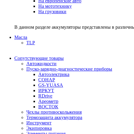
На европейские авто
На мототехнику
На грузовики
В данном разделе аккумуляторы представлены в различны
Масла
TLP
Сопутствующие товары
Автожидкости
Пуско-зарядно-диагностические приборы
Автоэлектрика
СОНАР
GS-YUASA
ИРКУТ
RDrive
Ареометр
ВОСТОК
Чехлы противоскольжения
Термозащита аккумулятора
Инструмент
Экипировка
Элементы питания