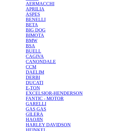
AERMACCHI
APRILIA
ASPES
BENELLI
BETA
BIG DOG
BIMOTA
BMW
BSA
BUELL
CAGIVA
CANONDALE
CCM
DAELIM
DERBI
DUCATI
E-TON
EXCELSIOR-HENDERSON
FANTIC - MOTOR
GARELLI
GAS GAS
GILERA
HAOJIN
HARLEY DAVIDSON
HEINKEL