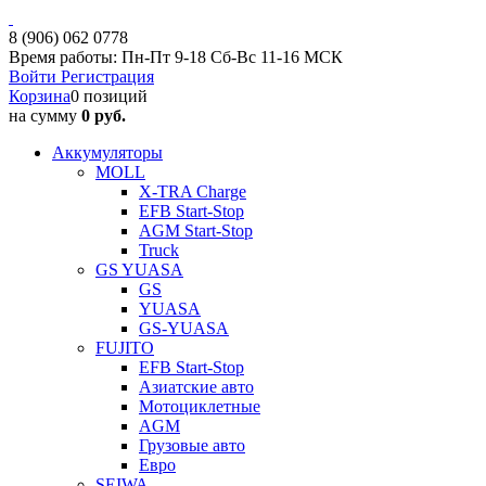
8 (906) 062 0778
Время работы: Пн-Пт 9-18 Сб-Вс 11-16 МСК
Войти
Регистрация
Корзина
0 позиций
на сумму
0 руб.
Аккумуляторы
MOLL
X-TRA Charge
EFB Start-Stop
AGM Start-Stop
Truck
GS YUASA
GS
YUASA
GS-YUASA
FUJITO
EFB Start-Stop
Азиатские авто
Мотоциклетные
AGM
Грузовые авто
Евро
SEIWA