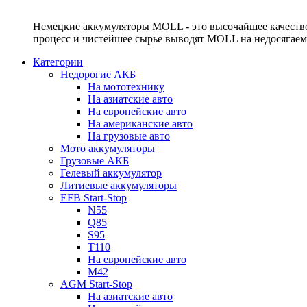
Немецкие аккумуляторы MOLL - это высочайшее качество
процесс и чистейшее сырье выводят MOLL на недосягае
Категории
Недорогие АКБ
На мототехнику
На азиатские авто
На европейские авто
На американские авто
На грузовые авто
Мото аккумуляторы
Грузовые АКБ
Гелевый аккумулятор
Литиевые аккумуляторы
EFB Start-Stop
N55
Q85
S95
T110
На европейские авто
M42
AGM Start-Stop
На азиатские авто