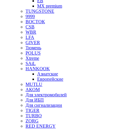
EB
MX premium
TUNGSTONE
9999
ВОСТОК
CSB
WBR
LFA
GIVER
Тюмень
POLUS
Xtreme
SAiL
HANKOOK
Азиатские
Европейские
MUTLU
АКОМ
Для электромобилей
Для ИБП
Для сигнализации
TIGER
TURBO
ZORG
RED ENERGY