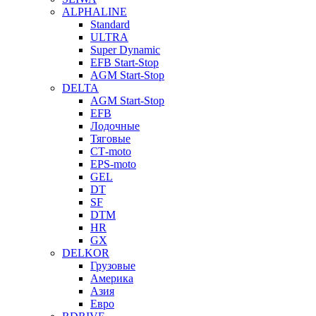
ALPHALINE
Standard
ULTRA
Super Dynamic
EFB Start-Stop
AGM Start-Stop
DELTA
AGM Start-Stop
EFB
Лодочные
Тяговые
СТ-moto
EPS-moto
GEL
DT
SF
DTM
HR
GX
DELKOR
Грузовые
Америка
Азия
Евро