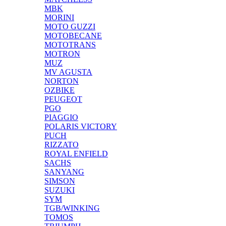
MBK
MORINI
MOTO GUZZI
MOTOBECANE
MOTOTRANS
MOTRON
MUZ
MV AGUSTA
NORTON
OZBIKE
PEUGEOT
PGO
PIAGGIO
POLARIS VICTORY
PUCH
RIZZATO
ROYAL ENFIELD
SACHS
SANYANG
SIMSON
SUZUKI
SYM
TGB/WINKING
TOMOS