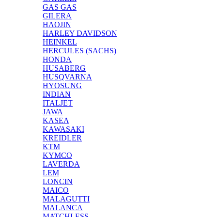
GAS GAS
GILERA
HAOJIN
HARLEY DAVIDSON
HEINKEL
HERCULES (SACHS)
HONDA
HUSABERG
HUSQVARNA
HYOSUNG
INDIAN
ITALJET
JAWA
KASEA
KAWASAKI
KREIDLER
KTM
KYMCO
LAVERDA
LEM
LONCIN
MAICO
MALAGUTTI
MALANCA
MATCHLESS