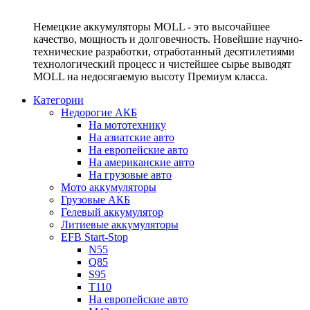
Немецкие аккумуляторы MOLL - это высочайшее
качество, мощность и долговечность. Новейшие научно-
технические разработки, отработанный десятилетиями
технологический процесс и чистейшее сырье выводят
MOLL на недосягаемую высоту Премиум класса.
Категории
Недорогие АКБ
На мототехнику
На азиатские авто
На европейские авто
На американские авто
На грузовые авто
Мото аккумуляторы
Грузовые АКБ
Гелевый аккумулятор
Литиевые аккумуляторы
EFB Start-Stop
N55
Q85
S95
T110
На европейские авто