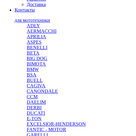
Доставка
Контакты
для мототехники
ADLY
AERMACCHI
APRILIA
ASPES
BENELLI
BETA
BIG DOG
BIMOTA
BMW
BSA
BUELL
CAGIVA
CANONDALE
CCM
DAELIM
DERBI
DUCATI
E-TON
EXCELSIOR-HENDERSON
FANTIC - MOTOR
GARELLI