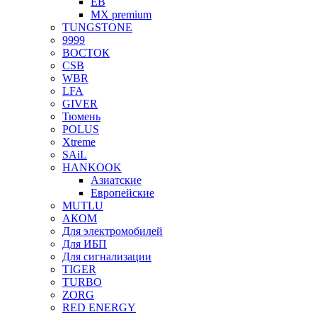
EB
MX premium
TUNGSTONE
9999
ВОСТОК
CSB
WBR
LFA
GIVER
Тюмень
POLUS
Xtreme
SAiL
HANKOOK
Азиатские
Европейские
MUTLU
АКОМ
Для электромобилей
Для ИБП
Для сигнализации
TIGER
TURBO
ZORG
RED ENERGY