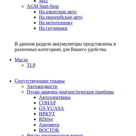
M42
AGM Start-Stop
На азиатские авто
На европейские авто
На мототехнику
На грузовики
В данном разделе аккумуляторы представлены в
различных категориях для Вашего удобства.
Масла
TLP
Сопутствующие товары
Автожидкости
Пуско-зарядно-диагностические приборы
Автоэлектрика
СОНАР
GS-YUASA
ИРКУТ
RDrive
Ареометр
ВОСТОК
Чехлы противоскольжения