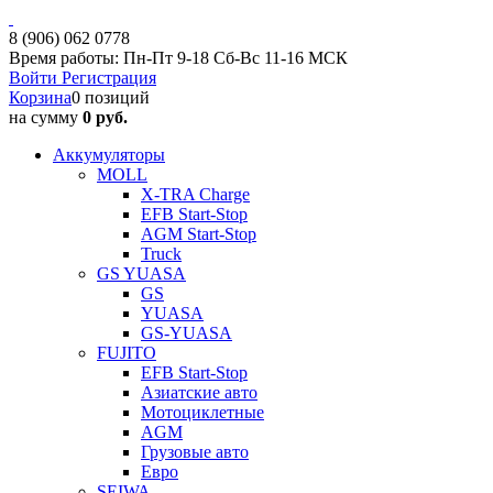
8 (906) 062 0778
Время работы: Пн-Пт 9-18 Сб-Вс 11-16 МСК
Войти
Регистрация
Корзина
0 позиций
на сумму
0 руб.
Аккумуляторы
MOLL
X-TRA Charge
EFB Start-Stop
AGM Start-Stop
Truck
GS YUASA
GS
YUASA
GS-YUASA
FUJITO
EFB Start-Stop
Азиатские авто
Мотоциклетные
AGM
Грузовые авто
Евро
SEIWA