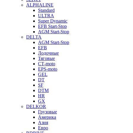
ALPHALINE
Standard
ULTRA
Super Dynamic
EFB Start-Stop
AGM Start-Stop
DELTA
AGM Start-Stop
EFB
Лодочные
Тяговые
СТ-moto
EPS-moto
GEL
DT
SF
DTM
HR
GX
DELKOR
Грузовые
Америка
Азия
Евро