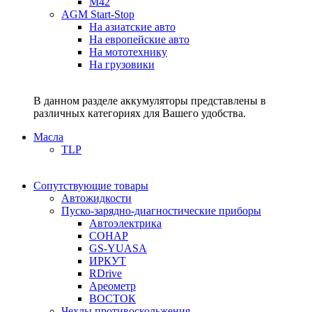
M42
AGM Start-Stop
На азиатские авто
На европейские авто
На мототехнику
На грузовики
В данном разделе аккумуляторы представлены в
различных категориях для Вашего удобства.
Масла
TLP
Сопутствующие товары
Автожидкости
Пуско-зарядно-диагностические приборы
Автоэлектрика
СОНАР
GS-YUASA
ИРКУТ
RDrive
Ареометр
ВОСТОК
Чехлы противоскольжения