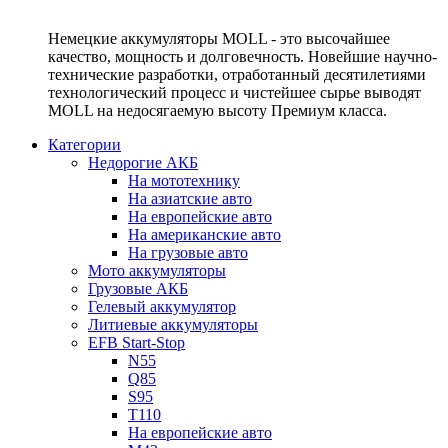
Немецкие аккумуляторы MOLL - это высочайшее
качество, мощность и долговечность. Новейшие научно-
технические разработки, отработанный десятилетиями
технологический процесс и чистейшее сырье выводят
MOLL на недосягаемую высоту Премиум класса.
Категории
Недорогие АКБ
На мототехнику
На азиатские авто
На европейские авто
На американские авто
На грузовые авто
Мото аккумуляторы
Грузовые АКБ
Гелевый аккумулятор
Литиевые аккумуляторы
EFB Start-Stop
N55
Q85
S95
T110
На европейские авто