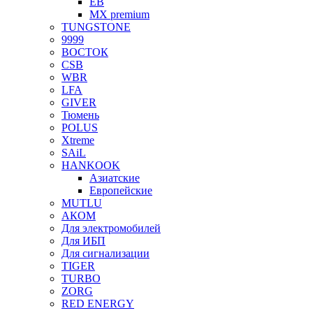
EB
MX premium
TUNGSTONE
9999
ВОСТОК
CSB
WBR
LFA
GIVER
Тюмень
POLUS
Xtreme
SAiL
HANKOOK
Азиатские
Европейские
MUTLU
АКОМ
Для электромобилей
Для ИБП
Для сигнализации
TIGER
TURBO
ZORG
RED ENERGY