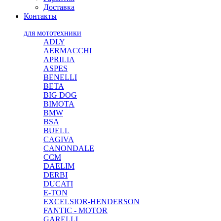
Доставка
Контакты
для мототехники
ADLY
AERMACCHI
APRILIA
ASPES
BENELLI
BETA
BIG DOG
BIMOTA
BMW
BSA
BUELL
CAGIVA
CANONDALE
CCM
DAELIM
DERBI
DUCATI
E-TON
EXCELSIOR-HENDERSON
FANTIC - MOTOR
GARELLI