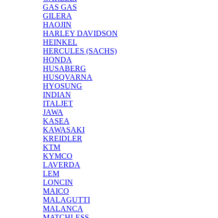
GAS GAS
GILERA
HAOJIN
HARLEY DAVIDSON
HEINKEL
HERCULES (SACHS)
HONDA
HUSABERG
HUSQVARNA
HYOSUNG
INDIAN
ITALJET
JAWA
KASEA
KAWASAKI
KREIDLER
KTM
KYMCO
LAVERDA
LEM
LONCIN
MAICO
MALAGUTTI
MALANCA
MATCHLESS