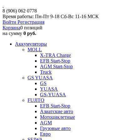
8 (906) 062 0778
Время работы: Пн-Пт 9-18 Сб-Вс 11-16 МСК
Войти
Регистрация
Корзина
0 позиций
на сумму
0 руб.
Аккумуляторы
MOLL
X-TRA Charge
EFB Start-Stop
AGM Start-Stop
Truck
GS YUASA
GS
YUASA
GS-YUASA
FUJITO
EFB Start-Stop
Азиатские авто
Мотоциклетные
AGM
Грузовые авто
Евро
SEIWA