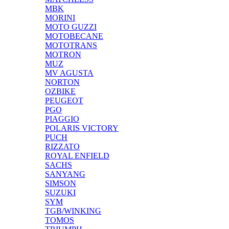
MBK
MORINI
MOTO GUZZI
MOTOBECANE
MOTOTRANS
MOTRON
MUZ
MV AGUSTA
NORTON
OZBIKE
PEUGEOT
PGO
PIAGGIO
POLARIS VICTORY
PUCH
RIZZATO
ROYAL ENFIELD
SACHS
SANYANG
SIMSON
SUZUKI
SYM
TGB/WINKING
TOMOS