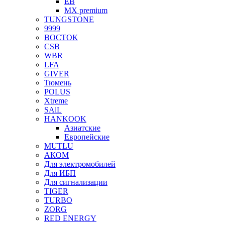
EB
MX premium
TUNGSTONE
9999
ВОСТОК
CSB
WBR
LFA
GIVER
Тюмень
POLUS
Xtreme
SAiL
HANKOOK
Азиатские
Европейские
MUTLU
АКОМ
Для электромобилей
Для ИБП
Для сигнализации
TIGER
TURBO
ZORG
RED ENERGY