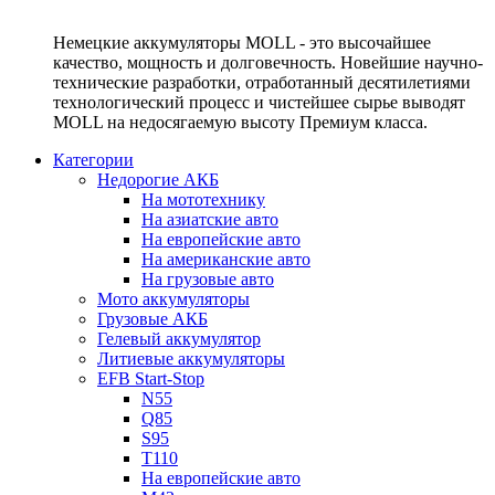
Немецкие аккумуляторы MOLL - это высочайшее
качество, мощность и долговечность. Новейшие научно-
технические разработки, отработанный десятилетиями
технологический процесс и чистейшее сырье выводят
MOLL на недосягаемую высоту Премиум класса.
Категории
Недорогие АКБ
На мототехнику
На азиатские авто
На европейские авто
На американские авто
На грузовые авто
Мото аккумуляторы
Грузовые АКБ
Гелевый аккумулятор
Литиевые аккумуляторы
EFB Start-Stop
N55
Q85
S95
T110
На европейские авто