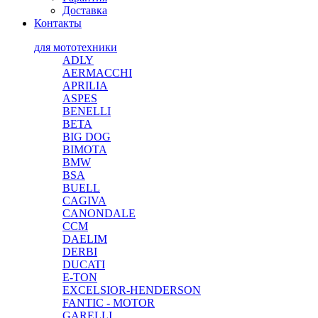
Доставка
Контакты
для мототехники
ADLY
AERMACCHI
APRILIA
ASPES
BENELLI
BETA
BIG DOG
BIMOTA
BMW
BSA
BUELL
CAGIVA
CANONDALE
CCM
DAELIM
DERBI
DUCATI
E-TON
EXCELSIOR-HENDERSON
FANTIC - MOTOR
GARELLI