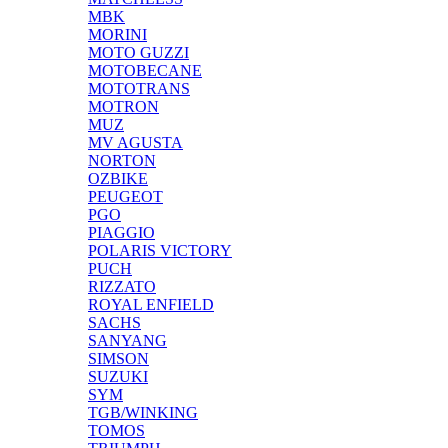
MBK
MORINI
MOTO GUZZI
MOTOBECANE
MOTOTRANS
MOTRON
MUZ
MV AGUSTA
NORTON
OZBIKE
PEUGEOT
PGO
PIAGGIO
POLARIS VICTORY
PUCH
RIZZATO
ROYAL ENFIELD
SACHS
SANYANG
SIMSON
SUZUKI
SYM
TGB/WINKING
TOMOS