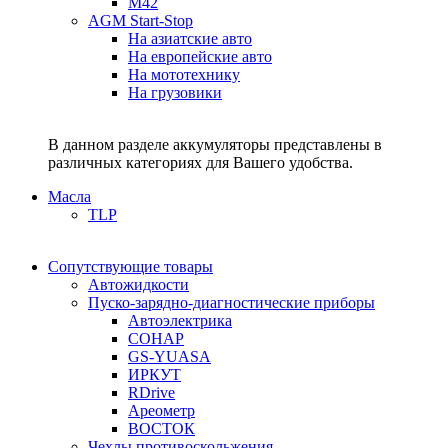
M42
AGM Start-Stop
На азиатские авто
На европейские авто
На мототехнику
На грузовики
В данном разделе аккумуляторы представлены в
различных категориях для Вашего удобства.
Масла
TLP
Сопутствующие товары
Автожидкости
Пуско-зарядно-диагностические приборы
Автоэлектрика
СОНАР
GS-YUASA
ИРКУТ
RDrive
Ареометр
ВОСТОК
Чехлы противоскольжения