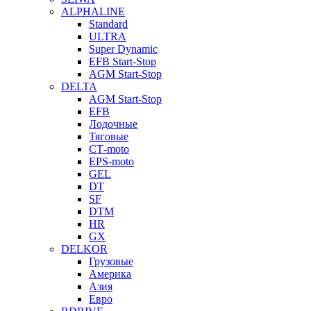
ALPHALINE
Standard
ULTRA
Super Dynamic
EFB Start-Stop
AGM Start-Stop
DELTA
AGM Start-Stop
EFB
Лодочные
Тяговые
СТ-moto
EPS-moto
GEL
DT
SF
DTM
HR
GX
DELKOR
Грузовые
Америка
Азия
Евро