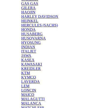
GAS GAS
GILERA
HAOJIN
HARLEY DAVIDSON
HEINKEL
HERCULES (SACHS)
HONDA
HUSABERG
HUSQVARNA
HYOSUNG
INDIAN
ITALJET
JAWA
KASEA
KAWASAKI
KREIDLER
KTM
KYMCO
LAVERDA
LEM
LONCIN
MAICO
MALAGUTTI
MALANCA
MATCHLESS