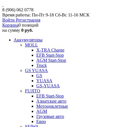
8 (906) 062 0778
Время работы: Пн-Пт 9-18 Сб-Вс 11-16 МСК
Войти
Регистрация
Корзина
0 позиций
на сумму
0 руб.
Аккумуляторы
MOLL
X-TRA Charge
EFB Start-Stop
AGM Start-Stop
Truck
GS YUASA
GS
YUASA
GS-YUASA
FUJITO
EFB Start-Stop
Азиатские авто
Мотоциклетные
AGM
Грузовые авто
Евро
SEIWA