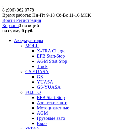
8 (906) 062 0778
Время работы: Пн-Пт 9-18 Сб-Вс 11-16 МСК
Войти
Регистрация
Корзина
0 позиций
на сумму
0 руб.
Аккумуляторы
MOLL
X-TRA Charge
EFB Start-Stop
AGM Start-Stop
Truck
GS YUASA
GS
YUASA
GS-YUASA
FUJITO
EFB Start-Stop
Азиатские авто
Мотоциклетные
AGM
Грузовые авто
Евро
SEIWA