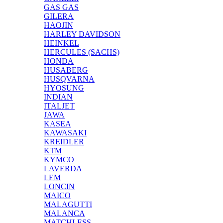
GAS GAS
GILERA
HAOJIN
HARLEY DAVIDSON
HEINKEL
HERCULES (SACHS)
HONDA
HUSABERG
HUSQVARNA
HYOSUNG
INDIAN
ITALJET
JAWA
KASEA
KAWASAKI
KREIDLER
KTM
KYMCO
LAVERDA
LEM
LONCIN
MAICO
MALAGUTTI
MALANCA
MATCHLESS