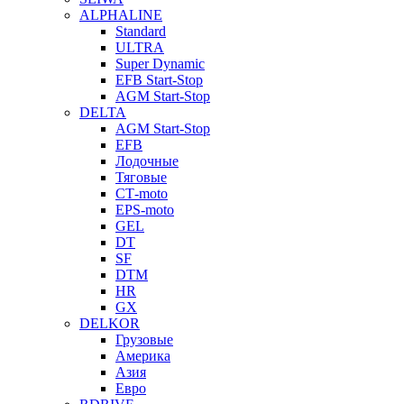
ALPHALINE
Standard
ULTRA
Super Dynamic
EFB Start-Stop
AGM Start-Stop
DELTA
AGM Start-Stop
EFB
Лодочные
Тяговые
СТ-moto
EPS-moto
GEL
DT
SF
DTM
HR
GX
DELKOR
Грузовые
Америка
Азия
Евро