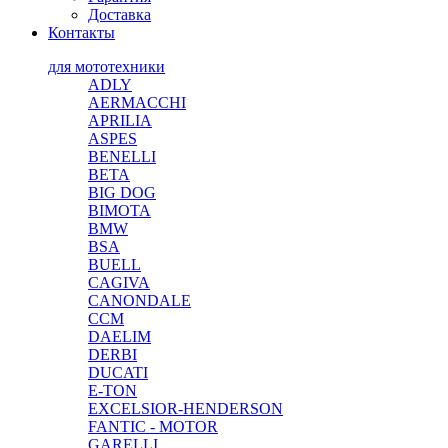
Доставка
Контакты
для мототехники
ADLY
AERMACCHI
APRILIA
ASPES
BENELLI
BETA
BIG DOG
BIMOTA
BMW
BSA
BUELL
CAGIVA
CANONDALE
CCM
DAELIM
DERBI
DUCATI
E-TON
EXCELSIOR-HENDERSON
FANTIC - MOTOR
GARELLI