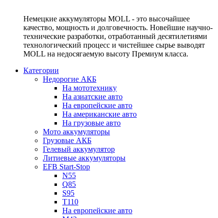
Немецкие аккумуляторы MOLL - это высочайшее
качество, мощность и долговечность. Новейшие научно-
технические разработки, отработанный десятилетиями
технологический процесс и чистейшее сырье выводят
MOLL на недосягаемую высоту Премиум класса.
Категории
Недорогие АКБ
На мототехнику
На азиатские авто
На европейские авто
На американские авто
На грузовые авто
Мото аккумуляторы
Грузовые АКБ
Гелевый аккумулятор
Литиевые аккумуляторы
EFB Start-Stop
N55
Q85
S95
T110
На европейские авто