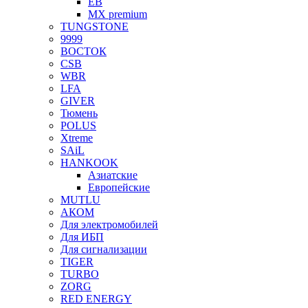
EB
MX premium
TUNGSTONE
9999
ВОСТОК
CSB
WBR
LFA
GIVER
Тюмень
POLUS
Xtreme
SAiL
HANKOOK
Азиатские
Европейские
MUTLU
АКОМ
Для электромобилей
Для ИБП
Для сигнализации
TIGER
TURBO
ZORG
RED ENERGY