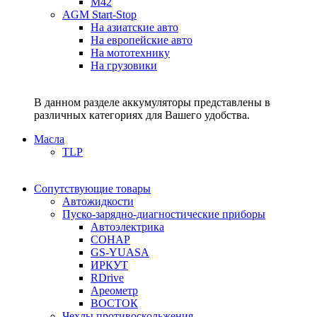
M42
AGM Start-Stop
На азиатские авто
На европейские авто
На мототехнику
На грузовики
В данном разделе аккумуляторы представлены в
различных категориях для Вашего удобства.
Масла
TLP
Сопутствующие товары
Автожидкости
Пуско-зарядно-диагностические приборы
Автоэлектрика
СОНАР
GS-YUASA
ИРКУТ
RDrive
Ареометр
ВОСТОК
Чехлы противоскольжения