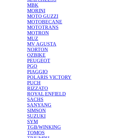
MBK
MORINI
MOTO GUZZI
MOTOBECANE
MOTOTRANS
MOTRON
MUZ
MV AGUSTA
NORTON
OZBIKE
PEUGEOT
PGO
PIAGGIO
POLARIS VICTORY
PUCH
RIZZATO
ROYAL ENFIELD
SACHS
SANYANG
SIMSON
SUZUKI
SYM
TGB/WINKING
TOMOS