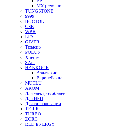
EB
MX premium
TUNGSTONE
9999
ВОСТОК
CSB
WBR
LFA
GIVER
Тюмень
POLUS
Xtreme
SAiL
HANKOOK
Азиатские
Европейские
MUTLU
АКОМ
Для электромобилей
Для ИБП
Для сигнализации
TIGER
TURBO
ZORG
RED ENERGY