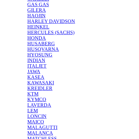
GAS GAS
GILERA
HAOJIN
HARLEY DAVIDSON
HEINKEL
HERCULES (SACHS)
HONDA
HUSABERG
HUSQVARNA
HYOSUNG
INDIAN
ITALJET
JAWA
KASEA
KAWASAKI
KREIDLER
KTM
KYMCO
LAVERDA
LEM
LONCIN
MAICO
MALAGUTTI
MALANCA
MATCHLESS