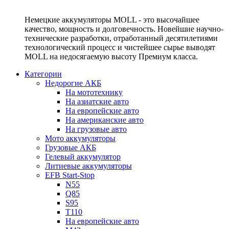
Немецкие аккумуляторы MOLL - это высочайшее
качество, мощность и долговечность. Новейшие научно-
технические разработки, отработанный десятилетиями
технологический процесс и чистейшее сырье выводят
MOLL на недосягаемую высоту Премиум класса.
Категории
Недорогие АКБ
На мототехнику
На азиатские авто
На европейские авто
На американские авто
На грузовые авто
Мото аккумуляторы
Грузовые АКБ
Гелевый аккумулятор
Литиевые аккумуляторы
EFB Start-Stop
N55
Q85
S95
T110
На европейские авто