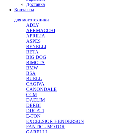
Доставка
Контакты
для мототехники
ADLY
AERMACCHI
APRILIA
ASPES
BENELLI
BETA
BIG DOG
BIMOTA
BMW
BSA
BUELL
CAGIVA
CANONDALE
CCM
DAELIM
DERBI
DUCATI
E-TON
EXCELSIOR-HENDERSON
FANTIC - MOTOR
GARELLI