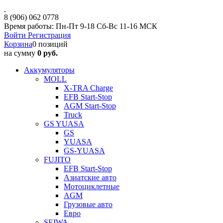
8 (906) 062 0778
Время работы: Пн-Пт 9-18 Сб-Вс 11-16 МСК
Войти
Регистрация
Корзина
0 позиций
на сумму
0 руб.
Аккумуляторы
MOLL
X-TRA Charge
EFB Start-Stop
AGM Start-Stop
Truck
GS YUASA
GS
YUASA
GS-YUASA
FUJITO
EFB Start-Stop
Азиатские авто
Мотоциклетные
AGM
Грузовые авто
Евро
SEIWA