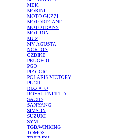
MBK
MORINI
MOTO GUZZI
MOTOBECANE
MOTOTRANS
MOTRON
MUZ
MV AGUSTA
NORTON
OZBIKE
PEUGEOT
PGO
PIAGGIO
POLARIS VICTORY
PUCH
RIZZATO
ROYAL ENFIELD
SACHS
SANYANG
SIMSON
SUZUKI
SYM
TGB/WINKING
TOMOS