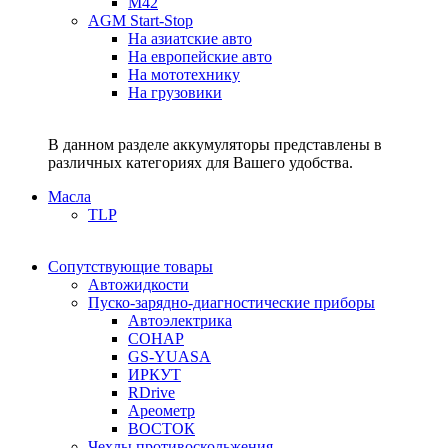
M42
AGM Start-Stop
На азиатские авто
На европейские авто
На мототехнику
На грузовики
В данном разделе аккумуляторы представлены в
различных категориях для Вашего удобства.
Масла
TLP
Сопутствующие товары
Автожидкости
Пуско-зарядно-диагностические приборы
Автоэлектрика
СОНАР
GS-YUASA
ИРКУТ
RDrive
Ареометр
ВОСТОК
Чехлы противоскольжения