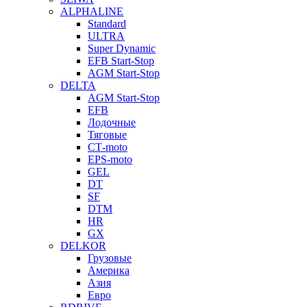
ALPHALINE
Standard
ULTRA
Super Dynamic
EFB Start-Stop
AGM Start-Stop
DELTA
AGM Start-Stop
EFB
Лодочные
Тяговые
СТ-moto
EPS-moto
GEL
DT
SF
DTM
HR
GX
DELKOR
Грузовые
Америка
Азия
Евро