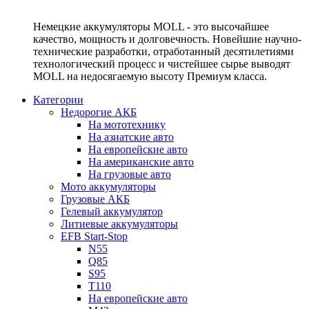
Немецкие аккумуляторы MOLL - это высочайшее
качество, мощность и долговечность. Новейшие научно-
технические разработки, отработанный десятилетиями
технологический процесс и чистейшее сырье выводят
MOLL на недосягаемую высоту Премиум класса.
Категории
Недорогие АКБ
На мототехнику
На азиатские авто
На европейские авто
На американские авто
На грузовые авто
Мото аккумуляторы
Грузовые АКБ
Гелевый аккумулятор
Литиевые аккумуляторы
EFB Start-Stop
N55
Q85
S95
T110
На европейские авто