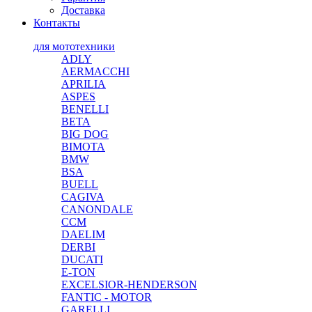
Доставка
Контакты
для мототехники
ADLY
AERMACCHI
APRILIA
ASPES
BENELLI
BETA
BIG DOG
BIMOTA
BMW
BSA
BUELL
CAGIVA
CANONDALE
CCM
DAELIM
DERBI
DUCATI
E-TON
EXCELSIOR-HENDERSON
FANTIC - MOTOR
GARELLI