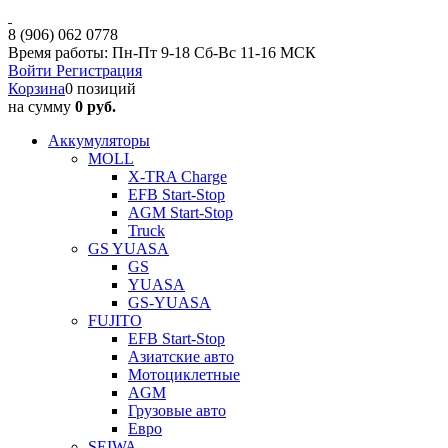
8 (906) 062 0778
Время работы: Пн-Пт 9-18 Сб-Вс 11-16 МСК
Войти
Регистрация
Корзина
0 позиций
на сумму
0 руб.
Аккумуляторы
MOLL
X-TRA Charge
EFB Start-Stop
AGM Start-Stop
Truck
GS YUASA
GS
YUASA
GS-YUASA
FUJITO
EFB Start-Stop
Азиатские авто
Мотоциклетные
AGM
Грузовые авто
Евро
SEIWA