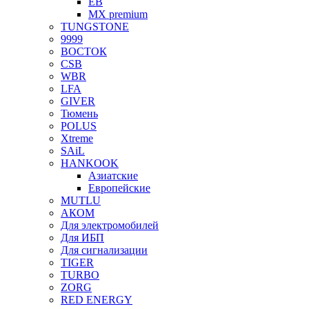
EB
MX premium
TUNGSTONE
9999
ВОСТОК
CSB
WBR
LFA
GIVER
Тюмень
POLUS
Xtreme
SAiL
HANKOOK
Азиатские
Европейские
MUTLU
АКОМ
Для электромобилей
Для ИБП
Для сигнализации
TIGER
TURBO
ZORG
RED ENERGY