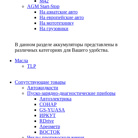
M42
AGM Start-Stop
На азиатские авто
На европейские авто
На мототехнику
На грузовики
В данном разделе аккумуляторы представлены в
различных категориях для Вашего удобства.
Масла
TLP
Сопутствующие товары
Автожидкости
Пуско-зарядно-диагностические приборы
Автоэлектрика
СОНАР
GS-YUASA
ИРКУТ
RDrive
Ареометр
ВОСТОК
Чехлы противоскольжения