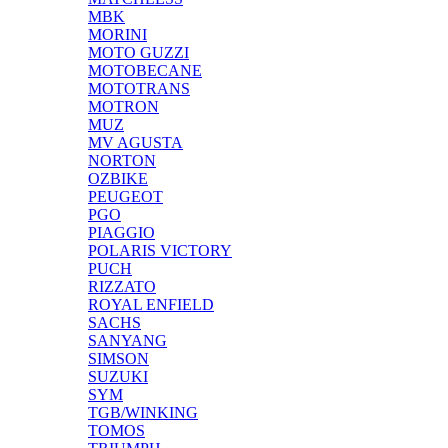
MBK
MORINI
MOTO GUZZI
MOTOBECANE
MOTOTRANS
MOTRON
MUZ
MV AGUSTA
NORTON
OZBIKE
PEUGEOT
PGO
PIAGGIO
POLARIS VICTORY
PUCH
RIZZATO
ROYAL ENFIELD
SACHS
SANYANG
SIMSON
SUZUKI
SYM
TGB/WINKING
TOMOS