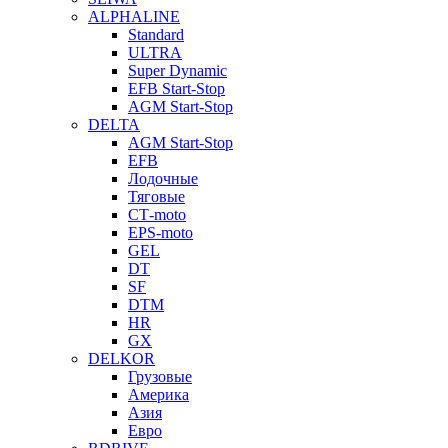
ALPHALINE
Standard
ULTRA
Super Dynamic
EFB Start-Stop
AGM Start-Stop
DELTA
AGM Start-Stop
EFB
Лодочные
Тяговые
СТ-moto
EPS-moto
GEL
DT
SF
DTM
HR
GX
DELKOR
Грузовые
Америка
Азия
Евро