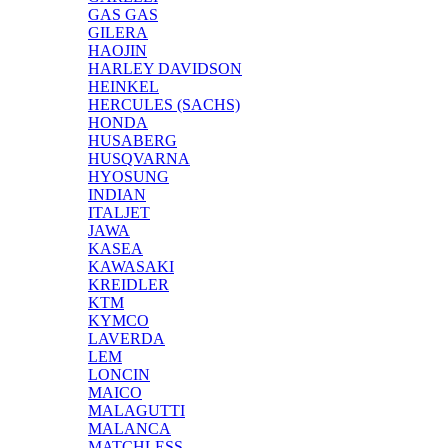
GAS GAS
GILERA
HAOJIN
HARLEY DAVIDSON
HEINKEL
HERCULES (SACHS)
HONDA
HUSABERG
HUSQVARNA
HYOSUNG
INDIAN
ITALJET
JAWA
KASEA
KAWASAKI
KREIDLER
KTM
KYMCO
LAVERDA
LEM
LONCIN
MAICO
MALAGUTTI
MALANCA
MATCHLESS