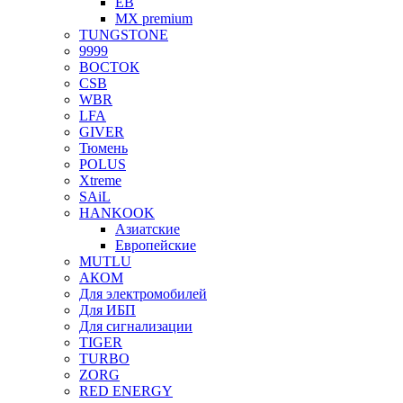
EB
MX premium
TUNGSTONE
9999
ВОСТОК
CSB
WBR
LFA
GIVER
Тюмень
POLUS
Xtreme
SAiL
HANKOOK
Азиатские
Европейские
MUTLU
АКОМ
Для электромобилей
Для ИБП
Для сигнализации
TIGER
TURBO
ZORG
RED ENERGY