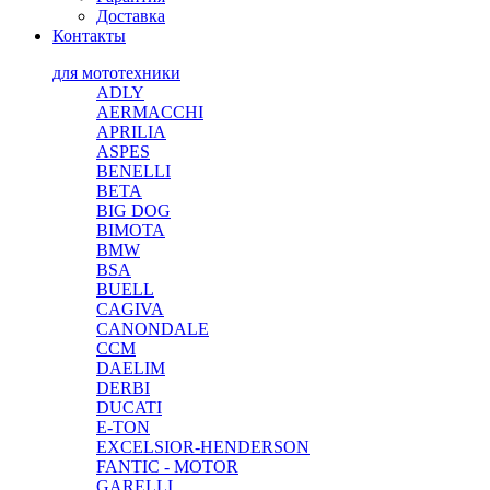
Доставка
Контакты
для мототехники
ADLY
AERMACCHI
APRILIA
ASPES
BENELLI
BETA
BIG DOG
BIMOTA
BMW
BSA
BUELL
CAGIVA
CANONDALE
CCM
DAELIM
DERBI
DUCATI
E-TON
EXCELSIOR-HENDERSON
FANTIC - MOTOR
GARELLI