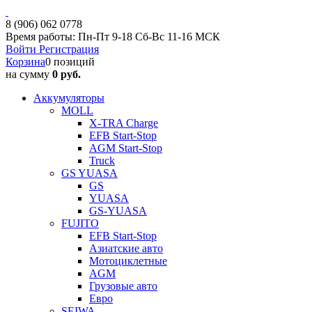
8 (906) 062 0778
Время работы: Пн-Пт 9-18 Сб-Вс 11-16 МСК
Войти
Регистрация
Корзина
0 позиций
на сумму
0 руб.
Аккумуляторы
MOLL
X-TRA Charge
EFB Start-Stop
AGM Start-Stop
Truck
GS YUASA
GS
YUASA
GS-YUASA
FUJITO
EFB Start-Stop
Азиатские авто
Мотоциклетные
AGM
Грузовые авто
Евро
SEIWA