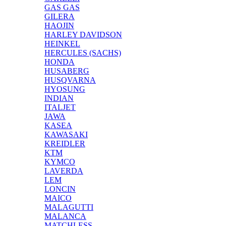
GAS GAS
GILERA
HAOJIN
HARLEY DAVIDSON
HEINKEL
HERCULES (SACHS)
HONDA
HUSABERG
HUSQVARNA
HYOSUNG
INDIAN
ITALJET
JAWA
KASEA
KAWASAKI
KREIDLER
KTM
KYMCO
LAVERDA
LEM
LONCIN
MAICO
MALAGUTTI
MALANCA
MATCHLESS