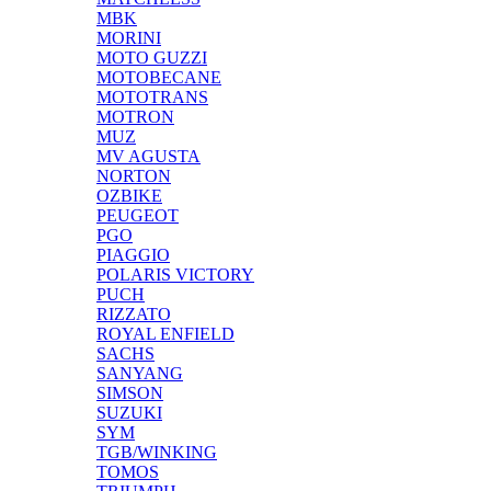
MBK
MORINI
MOTO GUZZI
MOTOBECANE
MOTOTRANS
MOTRON
MUZ
MV AGUSTA
NORTON
OZBIKE
PEUGEOT
PGO
PIAGGIO
POLARIS VICTORY
PUCH
RIZZATO
ROYAL ENFIELD
SACHS
SANYANG
SIMSON
SUZUKI
SYM
TGB/WINKING
TOMOS