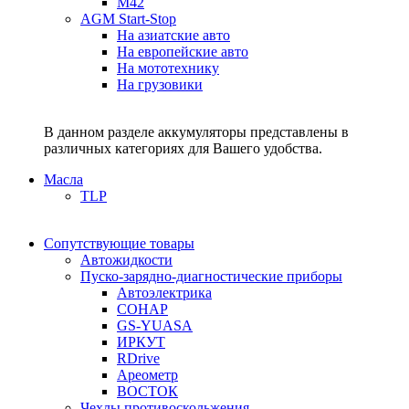
M42
AGM Start-Stop
На азиатские авто
На европейские авто
На мототехнику
На грузовики
В данном разделе аккумуляторы представлены в
различных категориях для Вашего удобства.
Масла
TLP
Сопутствующие товары
Автожидкости
Пуско-зарядно-диагностические приборы
Автоэлектрика
СОНАР
GS-YUASA
ИРКУТ
RDrive
Ареометр
ВОСТОК
Чехлы противоскольжения