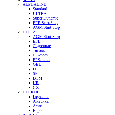
ALPHALINE
Standard
ULTRA
Super Dynamic
EFB Start-Stop
AGM Start-Stop
DELTA
AGM Start-Stop
EFB
Лодочные
Тяговые
СТ-moto
EPS-moto
GEL
DT
SF
DTM
HR
GX
DELKOR
Грузовые
Америка
Азия
Евро