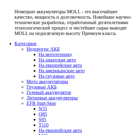
Немецкие аккумуляторы MOLL - это высочайшее
качество, мощность и долговечность. Новейшие научно-
технические разработки, отработанный десятилетиями
технологический процесс и чистейшее сырье выводят
MOLL на недосягаемую высоту Премиум класса.
Категории
Недорогие АКБ
На мототехнику
На азиатские авто
На европейские авто
На американские авто
На грузовые авто
Мото аккумуляторы
Грузовые АКБ
Гелевый аккумулятор
Литиевые аккумуляторы
EFB Start-Stop
N55
Q85
S95
T110
На европейские авто