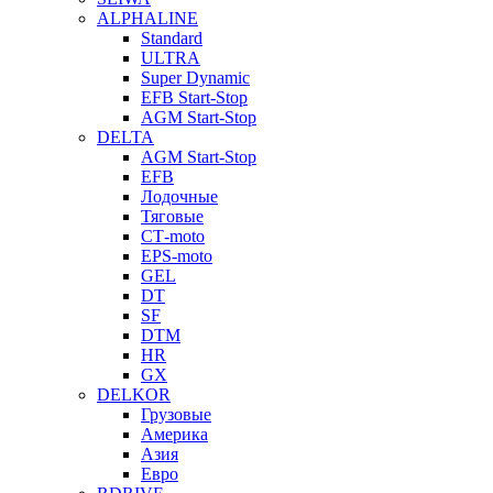
ALPHALINE
Standard
ULTRA
Super Dynamic
EFB Start-Stop
AGM Start-Stop
DELTA
AGM Start-Stop
EFB
Лодочные
Тяговые
СТ-moto
EPS-moto
GEL
DT
SF
DTM
HR
GX
DELKOR
Грузовые
Америка
Азия
Евро