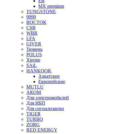
EB
MX premium
TUNGSTONE
9999
ВОСТОК
CSB
WBR
LFA
GIVER
Тюмень
POLUS
Xtreme
SAiL
HANKOOK
Азиатские
Европейские
MUTLU
АКОМ
Для электромобилей
Для ИБП
Для сигнализации
TIGER
TURBO
ZORG
RED ENERGY