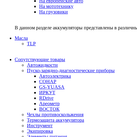
На европейские авто
На мототехнику
На грузовики
В данном разделе аккумуляторы представлены в различны
Масла
TLP
Сопутствующие товары
Автожидкости
Пуско-зарядно-диагностические приборы
Автоэлектрика
СОНАР
GS-YUASA
ИРКУТ
RDrive
Ареометр
ВОСТОК
Чехлы противоскольжения
Термозащита аккумулятора
Инструмент
Экипировка
Элементы питания