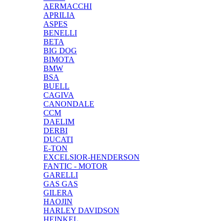
AERMACCHI
APRILIA
ASPES
BENELLI
BETA
BIG DOG
BIMOTA
BMW
BSA
BUELL
CAGIVA
CANONDALE
CCM
DAELIM
DERBI
DUCATI
E-TON
EXCELSIOR-HENDERSON
FANTIC - MOTOR
GARELLI
GAS GAS
GILERA
HAOJIN
HARLEY DAVIDSON
HEINKEL