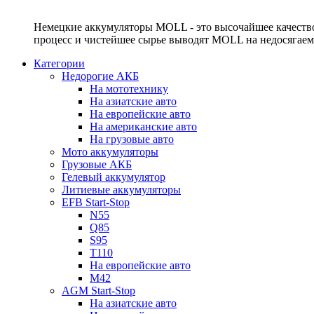
Немецкие аккумуляторы MOLL - это высочайшее качество
процесс и чистейшее сырье выводят MOLL на недосягае
Категории
Недорогие АКБ
На мототехнику
На азиатские авто
На европейские авто
На американские авто
На грузовые авто
Мото аккумуляторы
Грузовые АКБ
Гелевый аккумулятор
Литиевые аккумуляторы
EFB Start-Stop
N55
Q85
S95
T110
На европейские авто
M42
AGM Start-Stop
На азиатские авто