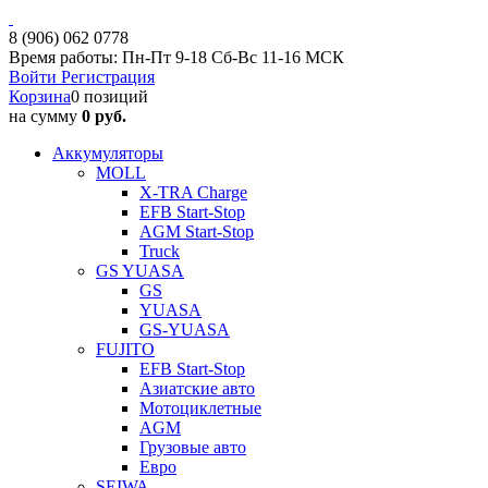
8 (906) 062 0778
Время работы: Пн-Пт 9-18 Сб-Вс 11-16 МСК
Войти
Регистрация
Корзина
0 позиций
на сумму
0 руб.
Аккумуляторы
MOLL
X-TRA Charge
EFB Start-Stop
AGM Start-Stop
Truck
GS YUASA
GS
YUASA
GS-YUASA
FUJITO
EFB Start-Stop
Азиатские авто
Мотоциклетные
AGM
Грузовые авто
Евро
SEIWA