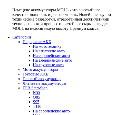
Немецкие аккумуляторы MOLL - это высочайшее
качество, мощность и долговечность. Новейшие научно-
технические разработки, отработанный десятилетиями
технологический процесс и чистейшее сырье выводят
MOLL на недосягаемую высоту Премиум класса.
Категории
Недорогие АКБ
На мототехнику
На азиатские авто
На европейские авто
На американские авто
На грузовые авто
Мото аккумуляторы
Грузовые АКБ
Гелевый аккумулятор
Литиевые аккумуляторы
EFB Start-Stop
N55
Q85
S95
T110
На европейские авто