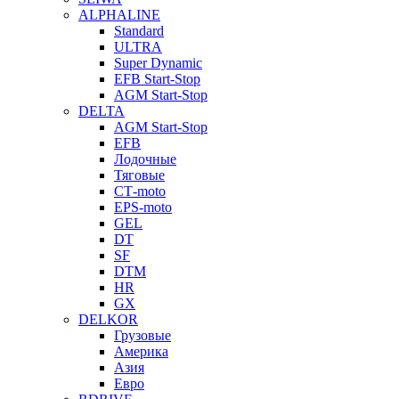
ALPHALINE
Standard
ULTRA
Super Dynamic
EFB Start-Stop
AGM Start-Stop
DELTA
AGM Start-Stop
EFB
Лодочные
Тяговые
СТ-moto
EPS-moto
GEL
DT
SF
DTM
HR
GX
DELKOR
Грузовые
Америка
Азия
Евро