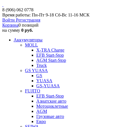
8 (906) 062 0778
Время работы: Пн-Пт 9-18 Сб-Вс 11-16 МСК
Войти
Регистрация
Корзина
0 позиций
на сумму
0 руб.
Аккумуляторы
MOLL
X-TRA Charge
EFB Start-Stop
AGM Start-Stop
Truck
GS YUASA
GS
YUASA
GS-YUASA
FUJITO
EFB Start-Stop
Азиатские авто
Мотоциклетные
AGM
Грузовые авто
Евро
SEIWA