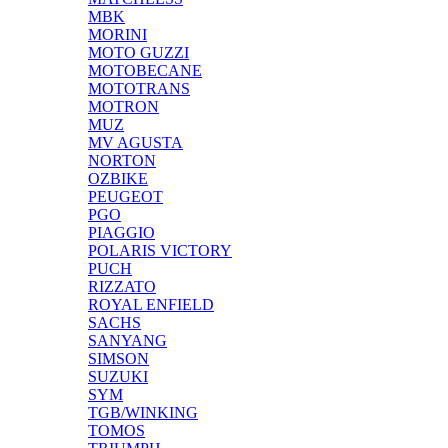
MBK
MORINI
MOTO GUZZI
MOTOBECANE
MOTOTRANS
MOTRON
MUZ
MV AGUSTA
NORTON
OZBIKE
PEUGEOT
PGO
PIAGGIO
POLARIS VICTORY
PUCH
RIZZATO
ROYAL ENFIELD
SACHS
SANYANG
SIMSON
SUZUKI
SYM
TGB/WINKING
TOMOS