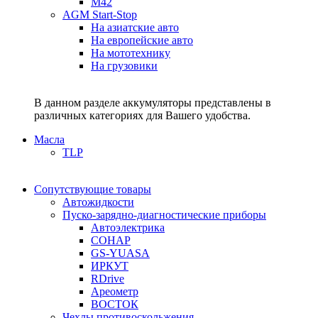
M42
AGM Start-Stop
На азиатские авто
На европейские авто
На мототехнику
На грузовики
В данном разделе аккумуляторы представлены в
различных категориях для Вашего удобства.
Масла
TLP
Сопутствующие товары
Автожидкости
Пуско-зарядно-диагностические приборы
Автоэлектрика
СОНАР
GS-YUASA
ИРКУТ
RDrive
Ареометр
ВОСТОК
Чехлы противоскольжения