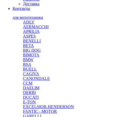
Доставка
Контакты
для мототехники
ADLY
AERMACCHI
APRILIA
ASPES
BENELLI
BETA
BIG DOG
BIMOTA
BMW
BSA
BUELL
CAGIVA
CANONDALE
CCM
DAELIM
DERBI
DUCATI
E-TON
EXCELSIOR-HENDERSON
FANTIC - MOTOR
GARELLI