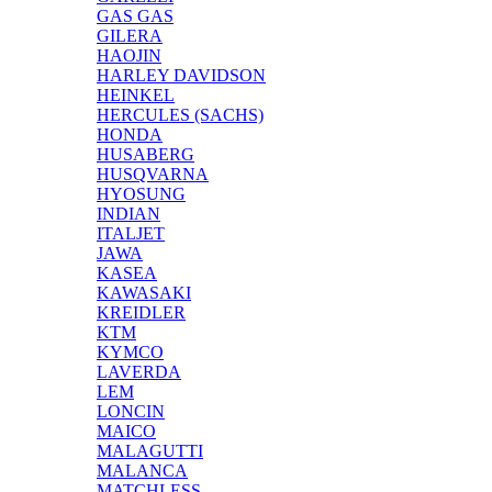
GAS GAS
GILERA
HAOJIN
HARLEY DAVIDSON
HEINKEL
HERCULES (SACHS)
HONDA
HUSABERG
HUSQVARNA
HYOSUNG
INDIAN
ITALJET
JAWA
KASEA
KAWASAKI
KREIDLER
KTM
KYMCO
LAVERDA
LEM
LONCIN
MAICO
MALAGUTTI
MALANCA
MATCHLESS