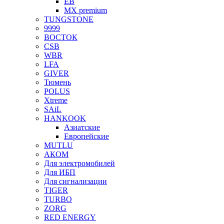
EB
MX premium
TUNGSTONE
9999
ВОСТОК
CSB
WBR
LFA
GIVER
Тюмень
POLUS
Xtreme
SAiL
HANKOOK
Азиатские
Европейские
MUTLU
АКОМ
Для электромобилей
Для ИБП
Для сигнализации
TIGER
TURBO
ZORG
RED ENERGY