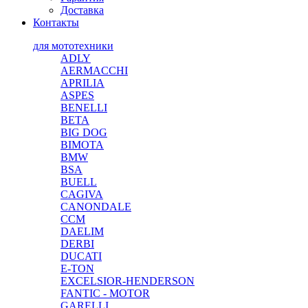
Доставка
Контакты
для мототехники
ADLY
AERMACCHI
APRILIA
ASPES
BENELLI
BETA
BIG DOG
BIMOTA
BMW
BSA
BUELL
CAGIVA
CANONDALE
CCM
DAELIM
DERBI
DUCATI
E-TON
EXCELSIOR-HENDERSON
FANTIC - MOTOR
GARELLI