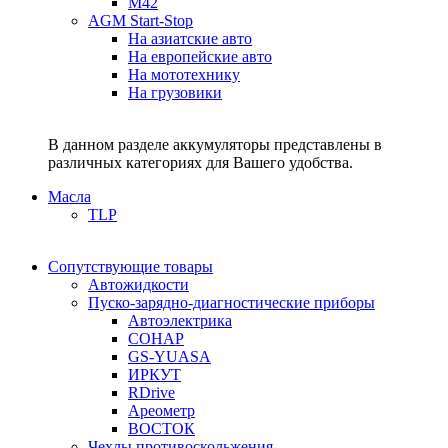
M42
AGM Start-Stop
На азиатские авто
На европейские авто
На мототехнику
На грузовики
В данном разделе аккумуляторы представлены в
различных категориях для Вашего удобства.
Масла
TLP
Сопутствующие товары
Автожидкости
Пуско-зарядно-диагностические приборы
Автоэлектрика
СОНАР
GS-YUASA
ИРКУТ
RDrive
Ареометр
ВОСТОК
Чехлы противоскольжения