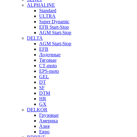
ALPHALINE
Standard
ULTRA
Super Dynamic
EFB Start-Stop
AGM Start-Stop
DELTA
AGM Start-Stop
EFB
Лодочные
Тяговые
СТ-moto
EPS-moto
GEL
DT
SF
DTM
HR
GX
DELKOR
Грузовые
Америка
Азия
Евро