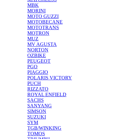
MBK
MORINI
MOTO GUZZI
MOTOBECANE
MOTOTRANS
MOTRON
MUZ
MV AGUSTA
NORTON
OZBIKE
PEUGEOT
PGO
PIAGGIO
POLARIS VICTORY
PUCH
RIZZATO
ROYAL ENFIELD
SACHS
SANYANG
SIMSON
SUZUKI
SYM
TGB/WINKING
TOMOS