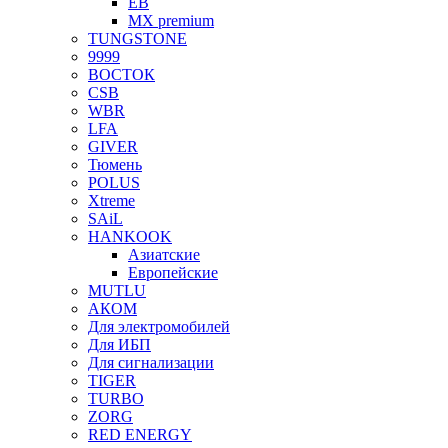
EB
MX premium
TUNGSTONE
9999
ВОСТОК
CSB
WBR
LFA
GIVER
Тюмень
POLUS
Xtreme
SAiL
HANKOOK
Азиатские
Европейские
MUTLU
АКОМ
Для электромобилей
Для ИБП
Для сигнализации
TIGER
TURBO
ZORG
RED ENERGY