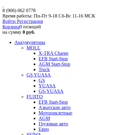
8 (906) 062 0778
Время работы: Пн-Пт 9-18 Сб-Вс 11-16 МСК
Войти
Регистрация
Корзина
0 позиций
на сумму
0 руб.
Аккумуляторы
MOLL
X-TRA Charge
EFB Start-Stop
AGM Start-Stop
Truck
GS YUASA
GS
YUASA
GS-YUASA
FUJITO
EFB Start-Stop
Азиатские авто
Мотоциклетные
AGM
Грузовые авто
Евро
SEIWA