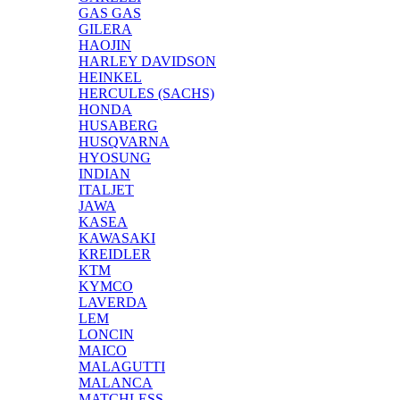
GAS GAS
GILERA
HAOJIN
HARLEY DAVIDSON
HEINKEL
HERCULES (SACHS)
HONDA
HUSABERG
HUSQVARNA
HYOSUNG
INDIAN
ITALJET
JAWA
KASEA
KAWASAKI
KREIDLER
KTM
KYMCO
LAVERDA
LEM
LONCIN
MAICO
MALAGUTTI
MALANCA
MATCHLESS