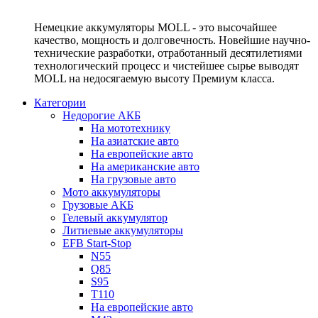
Немецкие аккумуляторы MOLL - это высочайшее
качество, мощность и долговечность. Новейшие научно-
технические разработки, отработанный десятилетиями
технологический процесс и чистейшее сырье выводят
MOLL на недосягаемую высоту Премиум класса.
Категории
Недорогие АКБ
На мототехнику
На азиатские авто
На европейские авто
На американские авто
На грузовые авто
Мото аккумуляторы
Грузовые АКБ
Гелевый аккумулятор
Литиевые аккумуляторы
EFB Start-Stop
N55
Q85
S95
T110
На европейские авто