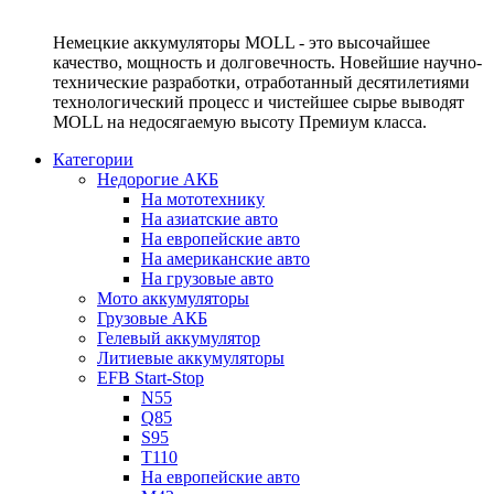
Немецкие аккумуляторы MOLL - это высочайшее
качество, мощность и долговечность. Новейшие научно-
технические разработки, отработанный десятилетиями
технологический процесс и чистейшее сырье выводят
MOLL на недосягаемую высоту Премиум класса.
Категории
Недорогие АКБ
На мототехнику
На азиатские авто
На европейские авто
На американские авто
На грузовые авто
Мото аккумуляторы
Грузовые АКБ
Гелевый аккумулятор
Литиевые аккумуляторы
EFB Start-Stop
N55
Q85
S95
T110
На европейские авто