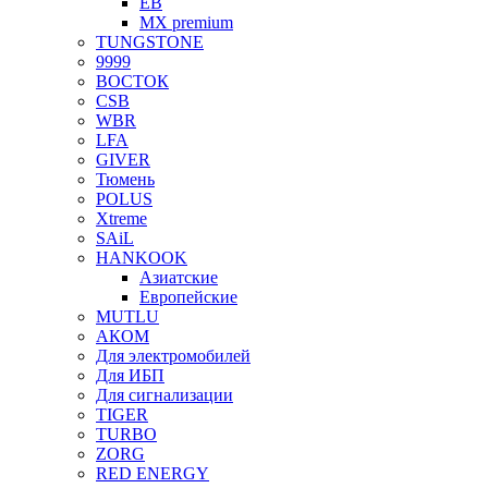
EB
MX premium
TUNGSTONE
9999
ВОСТОК
CSB
WBR
LFA
GIVER
Тюмень
POLUS
Xtreme
SAiL
HANKOOK
Азиатские
Европейские
MUTLU
АКОМ
Для электромобилей
Для ИБП
Для сигнализации
TIGER
TURBO
ZORG
RED ENERGY