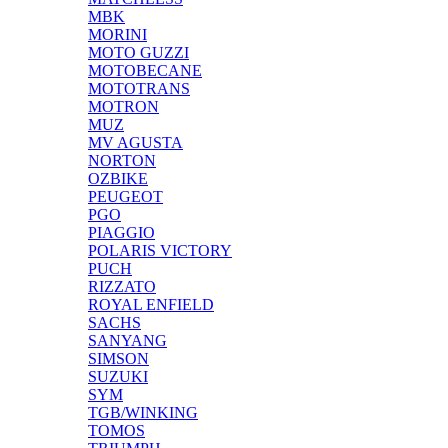
MBK
MORINI
MOTO GUZZI
MOTOBECANE
MOTOTRANS
MOTRON
MUZ
MV AGUSTA
NORTON
OZBIKE
PEUGEOT
PGO
PIAGGIO
POLARIS VICTORY
PUCH
RIZZATO
ROYAL ENFIELD
SACHS
SANYANG
SIMSON
SUZUKI
SYM
TGB/WINKING
TOMOS