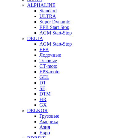
ALPHALINE
Standard
ULTRA
Super Dynamic
EFB Start-Stop
AGM Start-Stop
DELTA
AGM Start-Stop
EFB
Лодочные
Тяговые
СТ-moto
EPS-moto
GEL
DT
SF
DTM
HR
GX
DELKOR
Грузовые
Америка
Азия
Евро