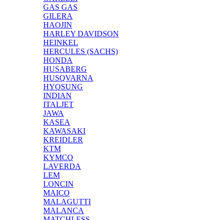
GAS GAS
GILERA
HAOJIN
HARLEY DAVIDSON
HEINKEL
HERCULES (SACHS)
HONDA
HUSABERG
HUSQVARNA
HYOSUNG
INDIAN
ITALJET
JAWA
KASEA
KAWASAKI
KREIDLER
KTM
KYMCO
LAVERDA
LEM
LONCIN
MAICO
MALAGUTTI
MALANCA
MATCHLESS