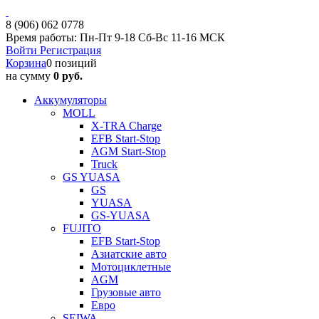
8 (906) 062 0778
Время работы: Пн-Пт 9-18 Сб-Вс 11-16 МСК
Войти
Регистрация
Корзина
0 позиций
на сумму
0 руб.
Аккумуляторы
MOLL
X-TRA Charge
EFB Start-Stop
AGM Start-Stop
Truck
GS YUASA
GS
YUASA
GS-YUASA
FUJITO
EFB Start-Stop
Азиатские авто
Мотоциклетные
AGM
Грузовые авто
Евро
SEIWA