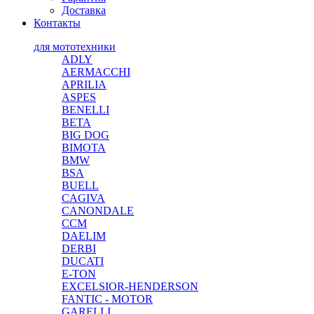
Доставка
Контакты
для мототехники
ADLY
AERMACCHI
APRILIA
ASPES
BENELLI
BETA
BIG DOG
BIMOTA
BMW
BSA
BUELL
CAGIVA
CANONDALE
CCM
DAELIM
DERBI
DUCATI
E-TON
EXCELSIOR-HENDERSON
FANTIC - MOTOR
GARELLI