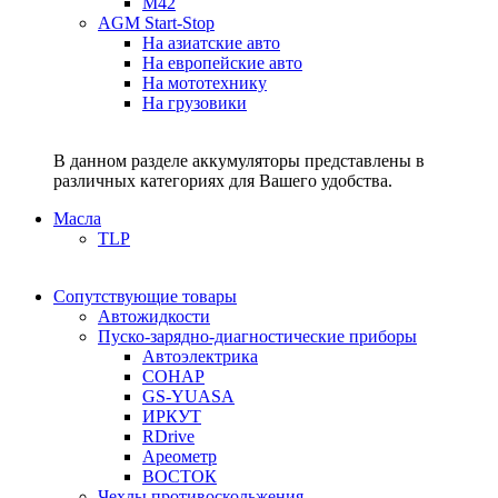
M42
AGM Start-Stop
На азиатские авто
На европейские авто
На мототехнику
На грузовики
В данном разделе аккумуляторы представлены в
различных категориях для Вашего удобства.
Масла
TLP
Сопутствующие товары
Автожидкости
Пуско-зарядно-диагностические приборы
Автоэлектрика
СОНАР
GS-YUASA
ИРКУТ
RDrive
Ареометр
ВОСТОК
Чехлы противоскольжения