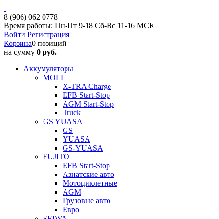
8 (906) 062 0778
Время работы: Пн-Пт 9-18 Сб-Вс 11-16 МСК
Войти
Регистрация
Корзина
0 позиций
на сумму
0 руб.
Аккумуляторы
MOLL
X-TRA Charge
EFB Start-Stop
AGM Start-Stop
Truck
GS YUASA
GS
YUASA
GS-YUASA
FUJITO
EFB Start-Stop
Азиатские авто
Мотоциклетные
AGM
Грузовые авто
Евро
SEIWA