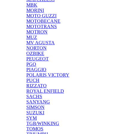
MBK
MORINI
MOTO GUZZI
MOTOBECANE
MOTOTRANS
MOTRON
MUZ
MV AGUSTA
NORTON
OZBIKE
PEUGEOT
PGO
PIAGGIO
POLARIS VICTORY
PUCH
RIZZATO
ROYAL ENFIELD
SACHS
SANYANG
SIMSON
SUZUKI
SYM
TGB/WINKING
TOMOS