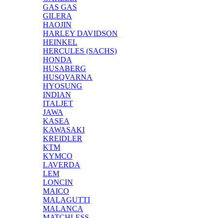
GAS GAS
GILERA
HAOJIN
HARLEY DAVIDSON
HEINKEL
HERCULES (SACHS)
HONDA
HUSABERG
HUSQVARNA
HYOSUNG
INDIAN
ITALJET
JAWA
KASEA
KAWASAKI
KREIDLER
KTM
KYMCO
LAVERDA
LEM
LONCIN
MAICO
MALAGUTTI
MALANCA
MATCHLESS