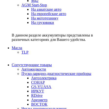
M42
AGM Start-Stop
На азиатские авто
На европейские авто
На мототехнику
На грузовики
В данном разделе аккумуляторы представлены в
различных категориях для Вашего удобства.
Масла
TLP
Сопутствующие товары
Автожидкости
Пуско-зарядно-диагностические приборы
Автоэлектрика
СОНАР
GS-YUASA
ИРКУТ
RDrive
Ареометр
ВОСТОК
Чехлы противоскольжения