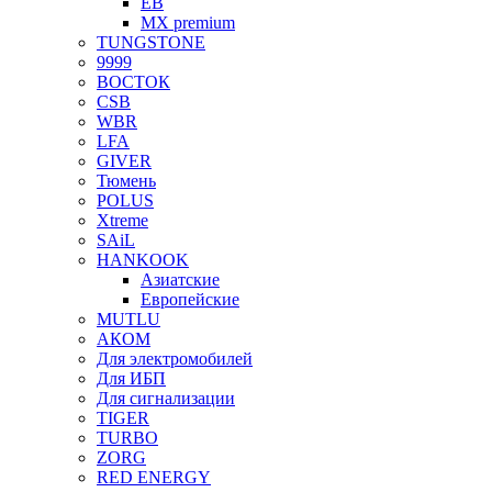
EB
MX premium
TUNGSTONE
9999
ВОСТОК
CSB
WBR
LFA
GIVER
Тюмень
POLUS
Xtreme
SAiL
HANKOOK
Азиатские
Европейские
MUTLU
АКОМ
Для электромобилей
Для ИБП
Для сигнализации
TIGER
TURBO
ZORG
RED ENERGY