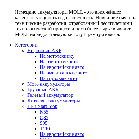
Немецкие аккумуляторы MOLL - это высочайшее
качество, мощность и долговечность. Новейшие научно-
технические разработки, отработанный десятилетиями
технологический процесс и чистейшее сырье выводят
MOLL на недосягаемую высоту Премиум класса.
Категории
Недорогие АКБ
На мототехнику
На азиатские авто
На европейские авто
На американские авто
На грузовые авто
Мото аккумуляторы
Грузовые АКБ
Гелевый аккумулятор
Литиевые аккумуляторы
EFB Start-Stop
N55
Q85
S95
T110
На европейские авто