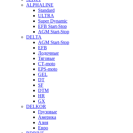
ALPHALINE
Standard
ULTRA
Super Dynamic
EFB Start-Stop
AGM Start-Stop
DELTA
AGM Start-Stop
EFB
Лодочные
Тяговые
СТ-moto
EPS-moto
GEL
DT
SF
DTM
HR
GX
DELKOR
Грузовые
Америка
Азия
Евро