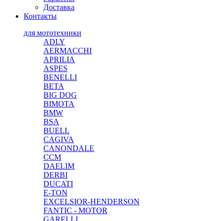
Доставка
Контакты
для мототехники
ADLY
AERMACCHI
APRILIA
ASPES
BENELLI
BETA
BIG DOG
BIMOTA
BMW
BSA
BUELL
CAGIVA
CANONDALE
CCM
DAELIM
DERBI
DUCATI
E-TON
EXCELSIOR-HENDERSON
FANTIC - MOTOR
GARELLI