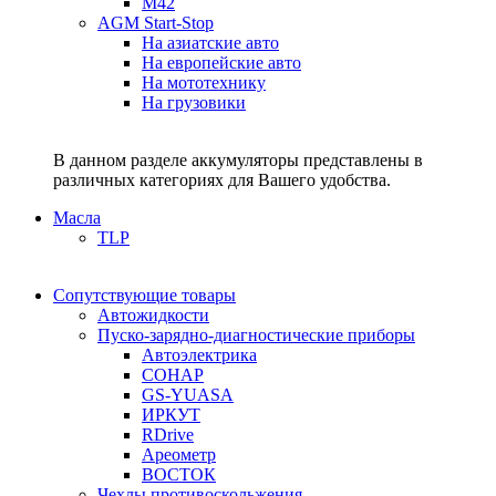
M42
AGM Start-Stop
На азиатские авто
На европейские авто
На мототехнику
На грузовики
В данном разделе аккумуляторы представлены в
различных категориях для Вашего удобства.
Масла
TLP
Сопутствующие товары
Автожидкости
Пуско-зарядно-диагностические приборы
Автоэлектрика
СОНАР
GS-YUASA
ИРКУТ
RDrive
Ареометр
ВОСТОК
Чехлы противоскольжения