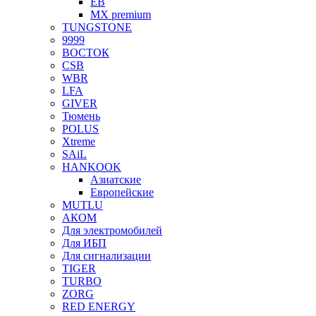
EB
MX premium
TUNGSTONE
9999
ВОСТОК
CSB
WBR
LFA
GIVER
Тюмень
POLUS
Xtreme
SAiL
HANKOOK
Азиатские
Европейские
MUTLU
АКОМ
Для электромобилей
Для ИБП
Для сигнализации
TIGER
TURBO
ZORG
RED ENERGY