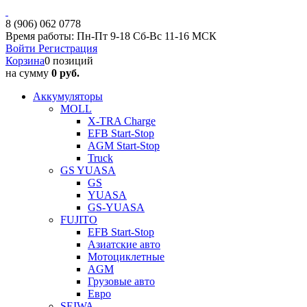
8 (906) 062 0778
Время работы: Пн-Пт 9-18 Сб-Вс 11-16 МСК
Войти
Регистрация
Корзина
0 позиций
на сумму
0 руб.
Аккумуляторы
MOLL
X-TRA Charge
EFB Start-Stop
AGM Start-Stop
Truck
GS YUASA
GS
YUASA
GS-YUASA
FUJITO
EFB Start-Stop
Азиатские авто
Мотоциклетные
AGM
Грузовые авто
Евро
SEIWA