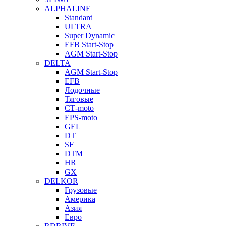
ALPHALINE
Standard
ULTRA
Super Dynamic
EFB Start-Stop
AGM Start-Stop
DELTA
AGM Start-Stop
EFB
Лодочные
Тяговые
СТ-moto
EPS-moto
GEL
DT
SF
DTM
HR
GX
DELKOR
Грузовые
Америка
Азия
Евро