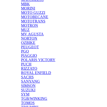
MBK
MORINI
MOTO GUZZI
MOTOBECANE
MOTOTRANS
MOTRON
MUZ
MV AGUSTA
NORTON
OZBIKE
PEUGEOT
PGO
PIAGGIO
POLARIS VICTORY
PUCH
RIZZATO
ROYAL ENFIELD
SACHS
SANYANG
SIMSON
SUZUKI
SYM
TGB/WINKING
TOMOS