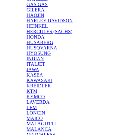
GAS GAS
GILERA
HAOJIN
HARLEY DAVIDSON
HEINKEL
HERCULES (SACHS)
HONDA
HUSABERG
HUSQVARNA
HYOSUNG
INDIAN
ITALJET
JAWA
KASEA
KAWASAKI
KREIDLER
KTM
KYMCO
LAVERDA
LEM
LONCIN
MAICO
MALAGUTTI
MALANCA
MATCHLESS