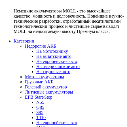
Немецкие аккумуляторы MOLL - это высочайшее
качество, мощность и долговечность. Новейшие научно-
технические разработки, отработанный десятилетиями
технологический процесс и чистейшее сырье выводят
MOLL на недосягаемую высоту Премиум класса.
Категории
Недорогие АКБ
На мототехнику
На азиатские авто
На европейские авто
На американские авто
На грузовые авто
Мото аккумуляторы
Грузовые АКБ
Гелевый аккумулятор
Литиевые аккумуляторы
EFB Start-Stop
N55
Q85
S95
T110
На европейские авто