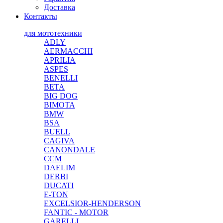
Доставка
Контакты
для мототехники
ADLY
AERMACCHI
APRILIA
ASPES
BENELLI
BETA
BIG DOG
BIMOTA
BMW
BSA
BUELL
CAGIVA
CANONDALE
CCM
DAELIM
DERBI
DUCATI
E-TON
EXCELSIOR-HENDERSON
FANTIC - MOTOR
GARELLI