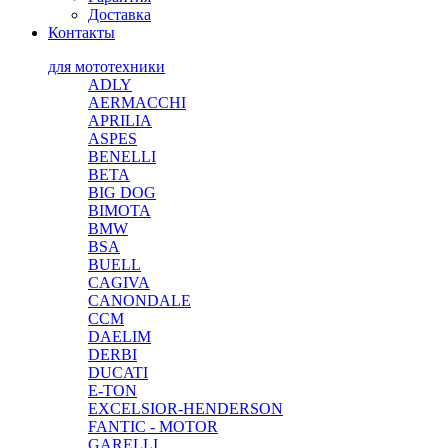
Доставка
Контакты
для мототехники
ADLY
AERMACCHI
APRILIA
ASPES
BENELLI
BETA
BIG DOG
BIMOTA
BMW
BSA
BUELL
CAGIVA
CANONDALE
CCM
DAELIM
DERBI
DUCATI
E-TON
EXCELSIOR-HENDERSON
FANTIC - MOTOR
GARELLI