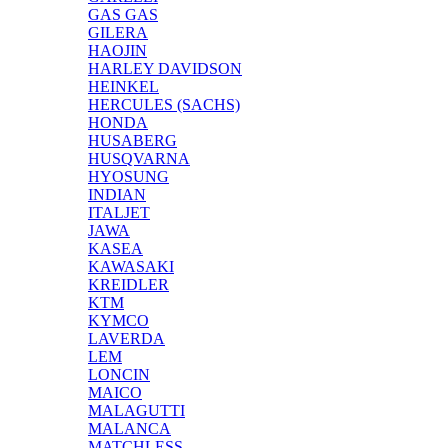
GAS GAS
GILERA
HAOJIN
HARLEY DAVIDSON
HEINKEL
HERCULES (SACHS)
HONDA
HUSABERG
HUSQVARNA
HYOSUNG
INDIAN
ITALJET
JAWA
KASEA
KAWASAKI
KREIDLER
KTM
KYMCO
LAVERDA
LEM
LONCIN
MAICO
MALAGUTTI
MALANCA
MATCHLESS