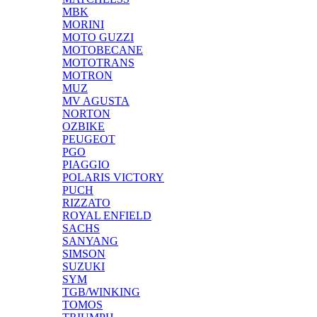
MBK
MORINI
MOTO GUZZI
MOTOBECANE
MOTOTRANS
MOTRON
MUZ
MV AGUSTA
NORTON
OZBIKE
PEUGEOT
PGO
PIAGGIO
POLARIS VICTORY
PUCH
RIZZATO
ROYAL ENFIELD
SACHS
SANYANG
SIMSON
SUZUKI
SYM
TGB/WINKING
TOMOS