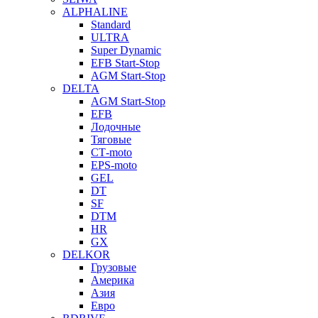
ALPHALINE
Standard
ULTRA
Super Dynamic
EFB Start-Stop
AGM Start-Stop
DELTA
AGM Start-Stop
EFB
Лодочные
Тяговые
СТ-moto
EPS-moto
GEL
DT
SF
DTM
HR
GX
DELKOR
Грузовые
Америка
Азия
Евро