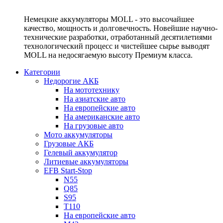
Немецкие аккумуляторы MOLL - это высочайшее
качество, мощность и долговечность. Новейшие научно-
технические разработки, отработанный десятилетиями
технологический процесс и чистейшее сырье выводят
MOLL на недосягаемую высоту Премиум класса.
Категории
Недорогие АКБ
На мототехнику
На азиатские авто
На европейские авто
На американские авто
На грузовые авто
Мото аккумуляторы
Грузовые АКБ
Гелевый аккумулятор
Литиевые аккумуляторы
EFB Start-Stop
N55
Q85
S95
T110
На европейские авто