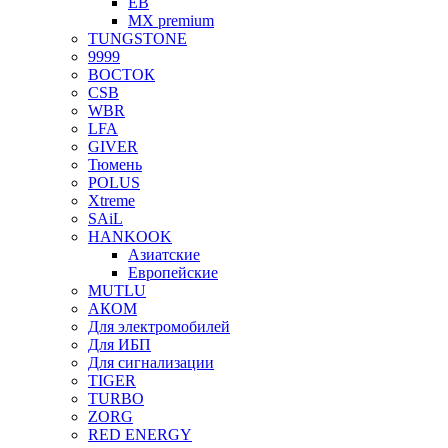
EB
MX premium
TUNGSTONE
9999
ВОСТОК
CSB
WBR
LFA
GIVER
Тюмень
POLUS
Xtreme
SAiL
HANKOOK
Азиатские
Европейские
MUTLU
АКОМ
Для электромобилей
Для ИБП
Для сигнализации
TIGER
TURBO
ZORG
RED ENERGY