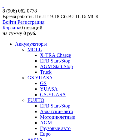
8 (906) 062 0778
Время работы: Пн-Пт 9-18 Сб-Вс 11-16 МСК
Войти
Регистрация
Корзина
0 позиций
на сумму
0 руб.
Аккумуляторы
MOLL
X-TRA Charge
EFB Start-Stop
AGM Start-Stop
Truck
GS YUASA
GS
YUASA
GS-YUASA
FUJITO
EFB Start-Stop
Азиатские авто
Мотоциклетные
AGM
Грузовые авто
Евро
SEIWA