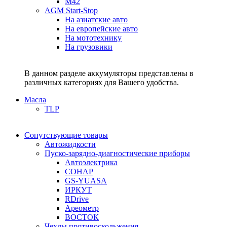
M42
AGM Start-Stop
На азиатские авто
На европейские авто
На мототехнику
На грузовики
В данном разделе аккумуляторы представлены в
различных категориях для Вашего удобства.
Масла
TLP
Сопутствующие товары
Автожидкости
Пуско-зарядно-диагностические приборы
Автоэлектрика
СОНАР
GS-YUASA
ИРКУТ
RDrive
Ареометр
ВОСТОК
Чехлы противоскольжения