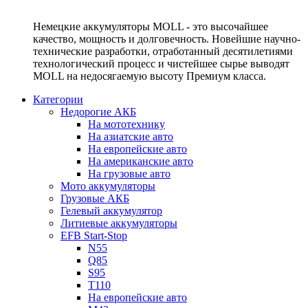
Немецкие аккумуляторы MOLL - это высочайшее
качество, мощность и долговечность. Новейшие научно-
технические разработки, отработанный десятилетиями
технологический процесс и чистейшее сырье выводят
MOLL на недосягаемую высоту Премиум класса.
Категории
Недорогие АКБ
На мототехнику
На азиатские авто
На европейские авто
На американские авто
На грузовые авто
Мото аккумуляторы
Грузовые АКБ
Гелевый аккумулятор
Литиевые аккумуляторы
EFB Start-Stop
N55
Q85
S95
T110
На европейские авто