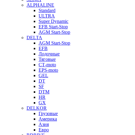
ALPHALINE
Standard
ULTRA
Super Dynamic
EFB Start-Stop
AGM Start-Stop
DELTA
AGM Start-Stop
EFB
Лодочные
Тяговые
СТ-moto
EPS-moto
GEL
DT
SF
DTM
HR
GX
DELKOR
Грузовые
Америка
Азия
Евро