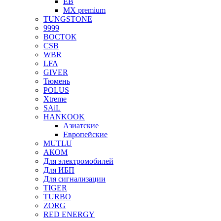
EB
MX premium
TUNGSTONE
9999
ВОСТОК
CSB
WBR
LFA
GIVER
Тюмень
POLUS
Xtreme
SAiL
HANKOOK
Азиатские
Европейские
MUTLU
АКОМ
Для электромобилей
Для ИБП
Для сигнализации
TIGER
TURBO
ZORG
RED ENERGY