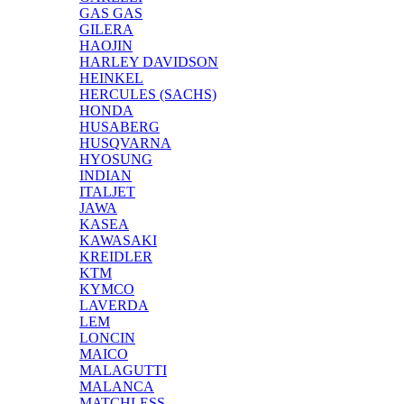
GAS GAS
GILERA
HAOJIN
HARLEY DAVIDSON
HEINKEL
HERCULES (SACHS)
HONDA
HUSABERG
HUSQVARNA
HYOSUNG
INDIAN
ITALJET
JAWA
KASEA
KAWASAKI
KREIDLER
KTM
KYMCO
LAVERDA
LEM
LONCIN
MAICO
MALAGUTTI
MALANCA
MATCHLESS