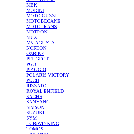
MBK
MORINI
MOTO GUZZI
MOTOBECANE
MOTOTRANS
MOTRON
MUZ
MV AGUSTA
NORTON
OZBIKE
PEUGEOT
PGO
PIAGGIO
POLARIS VICTORY
PUCH
RIZZATO
ROYAL ENFIELD
SACHS
SANYANG
SIMSON
SUZUKI
SYM
TGB/WINKING
TOMOS