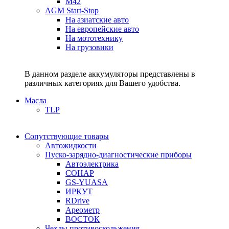
M42
AGM Start-Stop
На азиатские авто
На европейские авто
На мототехнику
На грузовики
В данном разделе аккумуляторы представлены в
различных категориях для Вашего удобства.
Масла
TLP
Сопутствующие товары
Автожидкости
Пуско-зарядно-диагностические приборы
Автоэлектрика
СОНАР
GS-YUASA
ИРКУТ
RDrive
Ареометр
ВОСТОК
Чехлы противоскольжения