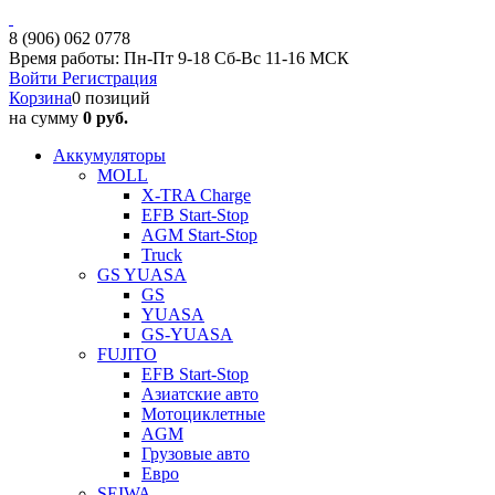
8 (906) 062 0778
Время работы: Пн-Пт 9-18 Сб-Вс 11-16 МСК
Войти
Регистрация
Корзина
0 позиций
на сумму
0 руб.
Аккумуляторы
MOLL
X-TRA Charge
EFB Start-Stop
AGM Start-Stop
Truck
GS YUASA
GS
YUASA
GS-YUASA
FUJITO
EFB Start-Stop
Азиатские авто
Мотоциклетные
AGM
Грузовые авто
Евро
SEIWA