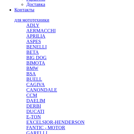
Доставка
Контакты
для мототехники
ADLY
AERMACCHI
APRILIA
ASPES
BENELLI
BETA
BIG DOG
BIMOTA
BMW
BSA
BUELL
CAGIVA
CANONDALE
CCM
DAELIM
DERBI
DUCATI
E-TON
EXCELSIOR-HENDERSON
FANTIC - MOTOR
GARELLI