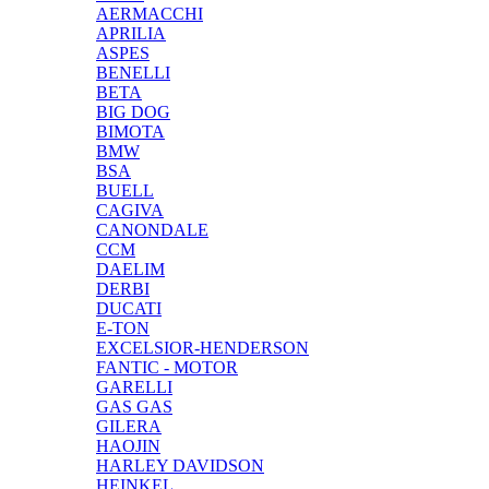
AERMACCHI
APRILIA
ASPES
BENELLI
BETA
BIG DOG
BIMOTA
BMW
BSA
BUELL
CAGIVA
CANONDALE
CCM
DAELIM
DERBI
DUCATI
E-TON
EXCELSIOR-HENDERSON
FANTIC - MOTOR
GARELLI
GAS GAS
GILERA
HAOJIN
HARLEY DAVIDSON
HEINKEL