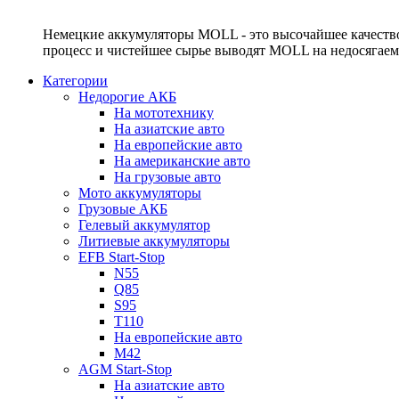
Немецкие аккумуляторы MOLL - это высочайшее качество
процесс и чистейшее сырье выводят MOLL на недосягае
Категории
Недорогие АКБ
На мототехнику
На азиатские авто
На европейские авто
На американские авто
На грузовые авто
Мото аккумуляторы
Грузовые АКБ
Гелевый аккумулятор
Литиевые аккумуляторы
EFB Start-Stop
N55
Q85
S95
T110
На европейские авто
M42
AGM Start-Stop
На азиатские авто