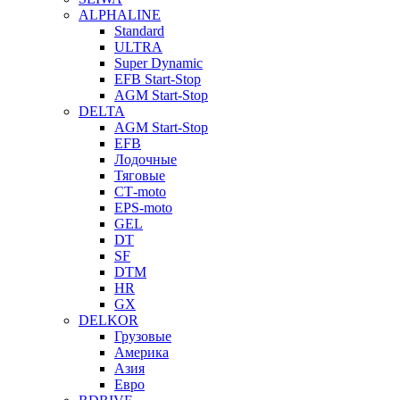
ALPHALINE
Standard
ULTRA
Super Dynamic
EFB Start-Stop
AGM Start-Stop
DELTA
AGM Start-Stop
EFB
Лодочные
Тяговые
СТ-moto
EPS-moto
GEL
DT
SF
DTM
HR
GX
DELKOR
Грузовые
Америка
Азия
Евро