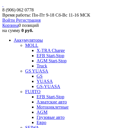
8 (906) 062 0778
Время работы: Пн-Пт 9-18 Сб-Вс 11-16 МСК
Войти
Регистрация
Корзина
0 позиций
на сумму
0 руб.
Аккумуляторы
MOLL
X-TRA Charge
EFB Start-Stop
AGM Start-Stop
Truck
GS YUASA
GS
YUASA
GS-YUASA
FUJITO
EFB Start-Stop
Азиатские авто
Мотоциклетные
AGM
Грузовые авто
Евро
SEIWA