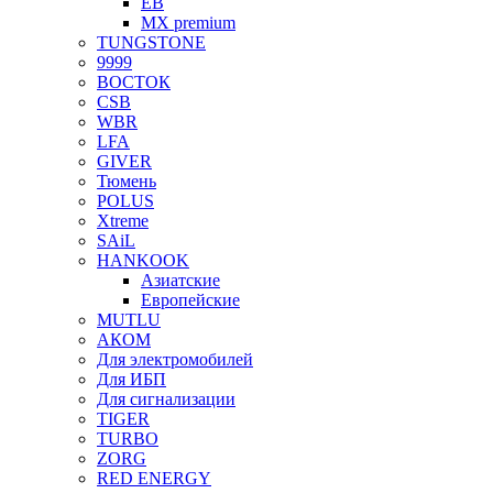
EB
MX premium
TUNGSTONE
9999
ВОСТОК
CSB
WBR
LFA
GIVER
Тюмень
POLUS
Xtreme
SAiL
HANKOOK
Азиатские
Европейские
MUTLU
АКОМ
Для электромобилей
Для ИБП
Для сигнализации
TIGER
TURBO
ZORG
RED ENERGY