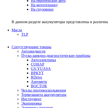
На европейские авто
На мототехнику
На грузовики
В данном разделе аккумуляторы представлены в различны
Масла
TLP
Сопутствующие товары
Автожидкости
Пуско-зарядно-диагностические приборы
Автоэлектрика
СОНАР
GS-YUASA
ИРКУТ
RDrive
Ареометр
ВОСТОК
Чехлы противоскольжения
Термозащита аккумулятора
Инструмент
Экипировка
Элементы питания