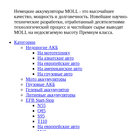
Немецкие аккумуляторы MOLL - это высочайшее
качество, мощность и долговечность. Новейшие научно-
технические разработки, отработанный десятилетиями
технологический процесс и чистейшее сырье выводят
MOLL на недосягаемую высоту Премиум класса.
Категории
Недорогие АКБ
На мототехнику
На азиатские авто
На европейские авто
На американские авто
На грузовые авто
Мото аккумуляторы
Грузовые АКБ
Гелевый аккумулятор
Литиевые аккумуляторы
EFB Start-Stop
N55
Q85
S95
T110
На европейские авто