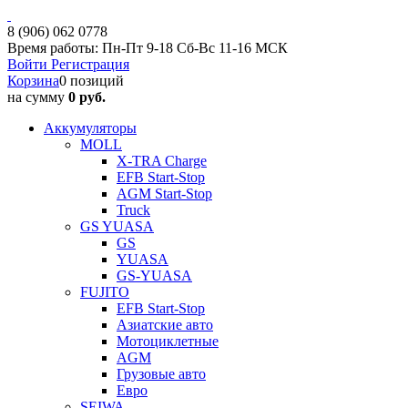
8 (906) 062 0778
Время работы: Пн-Пт 9-18 Сб-Вс 11-16 МСК
Войти
Регистрация
Корзина
0 позиций
на сумму
0 руб.
Аккумуляторы
MOLL
X-TRA Charge
EFB Start-Stop
AGM Start-Stop
Truck
GS YUASA
GS
YUASA
GS-YUASA
FUJITO
EFB Start-Stop
Азиатские авто
Мотоциклетные
AGM
Грузовые авто
Евро
SEIWA