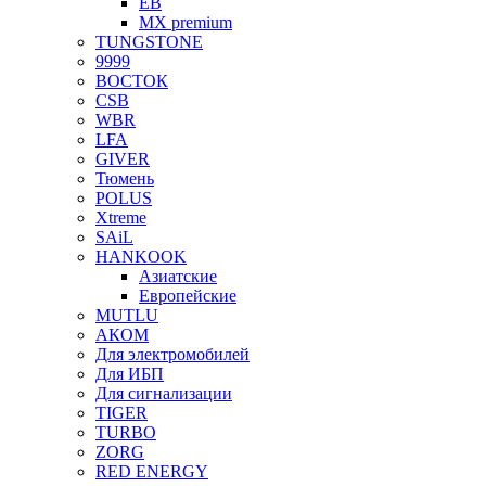
EB
MX premium
TUNGSTONE
9999
ВОСТОК
CSB
WBR
LFA
GIVER
Тюмень
POLUS
Xtreme
SAiL
HANKOOK
Азиатские
Европейские
MUTLU
АКОМ
Для электромобилей
Для ИБП
Для сигнализации
TIGER
TURBO
ZORG
RED ENERGY