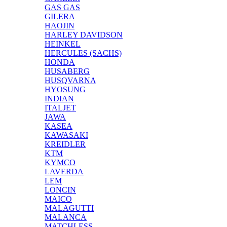
GAS GAS
GILERA
HAOJIN
HARLEY DAVIDSON
HEINKEL
HERCULES (SACHS)
HONDA
HUSABERG
HUSQVARNA
HYOSUNG
INDIAN
ITALJET
JAWA
KASEA
KAWASAKI
KREIDLER
KTM
KYMCO
LAVERDA
LEM
LONCIN
MAICO
MALAGUTTI
MALANCA
MATCHLESS