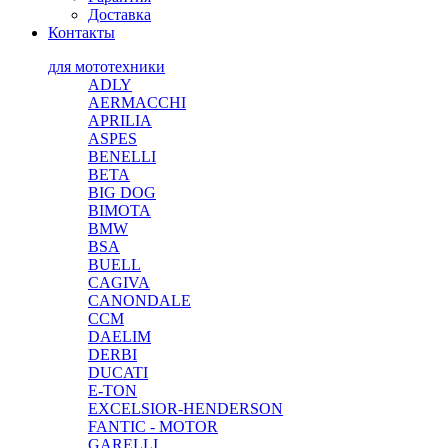
Доставка
Контакты
для мототехники
ADLY
AERMACCHI
APRILIA
ASPES
BENELLI
BETA
BIG DOG
BIMOTA
BMW
BSA
BUELL
CAGIVA
CANONDALE
CCM
DAELIM
DERBI
DUCATI
E-TON
EXCELSIOR-HENDERSON
FANTIC - MOTOR
GARELLI