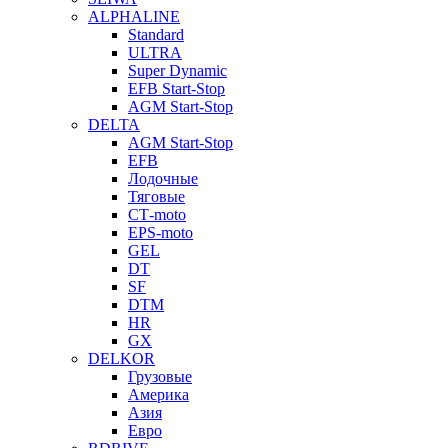
ALPHALINE
Standard
ULTRA
Super Dynamic
EFB Start-Stop
AGM Start-Stop
DELTA
AGM Start-Stop
EFB
Лодочные
Тяговые
СТ-moto
EPS-moto
GEL
DT
SF
DTM
HR
GX
DELKOR
Грузовые
Америка
Азия
Евро