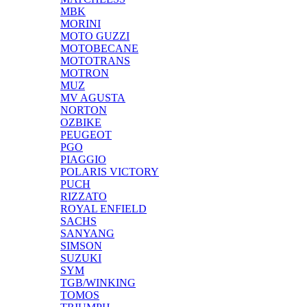
MBK
MORINI
MOTO GUZZI
MOTOBECANE
MOTOTRANS
MOTRON
MUZ
MV AGUSTA
NORTON
OZBIKE
PEUGEOT
PGO
PIAGGIO
POLARIS VICTORY
PUCH
RIZZATO
ROYAL ENFIELD
SACHS
SANYANG
SIMSON
SUZUKI
SYM
TGB/WINKING
TOMOS