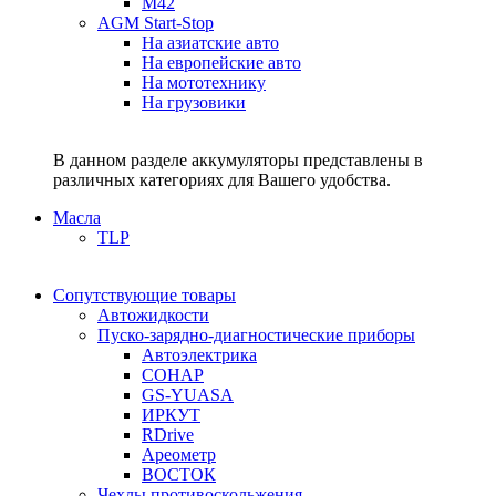
M42
AGM Start-Stop
На азиатские авто
На европейские авто
На мототехнику
На грузовики
В данном разделе аккумуляторы представлены в
различных категориях для Вашего удобства.
Масла
TLP
Сопутствующие товары
Автожидкости
Пуско-зарядно-диагностические приборы
Автоэлектрика
СОНАР
GS-YUASA
ИРКУТ
RDrive
Ареометр
ВОСТОК
Чехлы противоскольжения