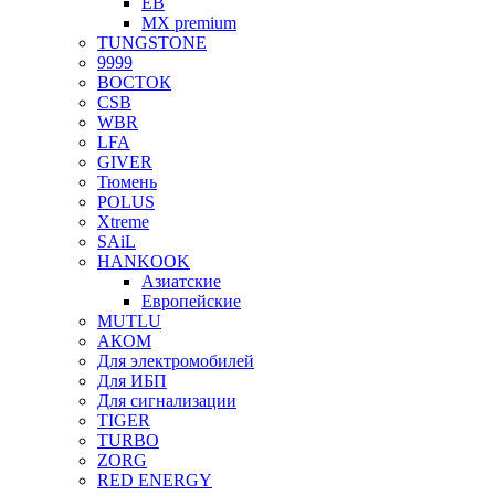
EB
MX premium
TUNGSTONE
9999
ВОСТОК
CSB
WBR
LFA
GIVER
Тюмень
POLUS
Xtreme
SAiL
HANKOOK
Азиатские
Европейские
MUTLU
АКОМ
Для электромобилей
Для ИБП
Для сигнализации
TIGER
TURBO
ZORG
RED ENERGY