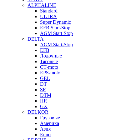
ALPHALINE
Standard
ULTRA
Super Dynamic
EFB Start-Stop
AGM Start-Stop
DELTA
AGM Start-Stop
EFB
Лодочные
Тяговые
СТ-moto
EPS-moto
GEL
DT
SF
DTM
HR
GX
DELKOR
Грузовые
Америка
Азия
Евро