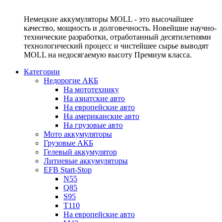
Немецкие аккумуляторы MOLL - это высочайшее
качество, мощность и долговечность. Новейшие научно-
технические разработки, отработанный десятилетиями
технологический процесс и чистейшее сырье выводят
MOLL на недосягаемую высоту Премиум класса.
Категории
Недорогие АКБ
На мототехнику
На азиатские авто
На европейские авто
На американские авто
На грузовые авто
Мото аккумуляторы
Грузовые АКБ
Гелевый аккумулятор
Литиевые аккумуляторы
EFB Start-Stop
N55
Q85
S95
T110
На европейские авто