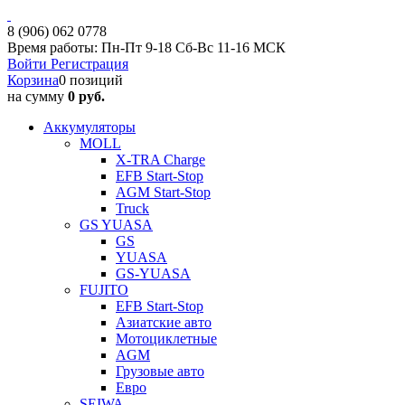
8 (906) 062 0778
Время работы: Пн-Пт 9-18 Сб-Вс 11-16 МСК
Войти
Регистрация
Корзина
0 позиций
на сумму
0 руб.
Аккумуляторы
MOLL
X-TRA Charge
EFB Start-Stop
AGM Start-Stop
Truck
GS YUASA
GS
YUASA
GS-YUASA
FUJITO
EFB Start-Stop
Азиатские авто
Мотоциклетные
AGM
Грузовые авто
Евро
SEIWA