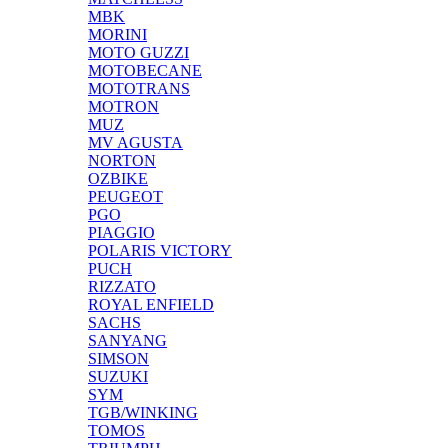
MBK
MORINI
MOTO GUZZI
MOTOBECANE
MOTOTRANS
MOTRON
MUZ
MV AGUSTA
NORTON
OZBIKE
PEUGEOT
PGO
PIAGGIO
POLARIS VICTORY
PUCH
RIZZATO
ROYAL ENFIELD
SACHS
SANYANG
SIMSON
SUZUKI
SYM
TGB/WINKING
TOMOS