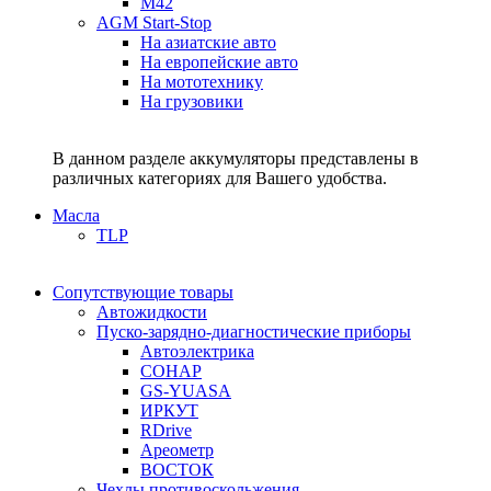
M42
AGM Start-Stop
На азиатские авто
На европейские авто
На мототехнику
На грузовики
В данном разделе аккумуляторы представлены в
различных категориях для Вашего удобства.
Масла
TLP
Сопутствующие товары
Автожидкости
Пуско-зарядно-диагностические приборы
Автоэлектрика
СОНАР
GS-YUASA
ИРКУТ
RDrive
Ареометр
ВОСТОК
Чехлы противоскольжения