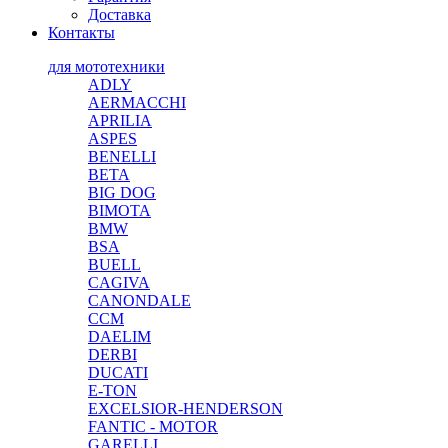
Доставка
Контакты
для мототехники
ADLY
AERMACCHI
APRILIA
ASPES
BENELLI
BETA
BIG DOG
BIMOTA
BMW
BSA
BUELL
CAGIVA
CANONDALE
CCM
DAELIM
DERBI
DUCATI
E-TON
EXCELSIOR-HENDERSON
FANTIC - MOTOR
GARELLI