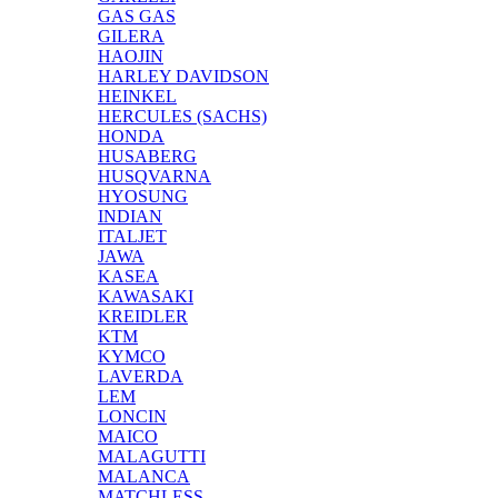
GAS GAS
GILERA
HAOJIN
HARLEY DAVIDSON
HEINKEL
HERCULES (SACHS)
HONDA
HUSABERG
HUSQVARNA
HYOSUNG
INDIAN
ITALJET
JAWA
KASEA
KAWASAKI
KREIDLER
KTM
KYMCO
LAVERDA
LEM
LONCIN
MAICO
MALAGUTTI
MALANCA
MATCHLESS