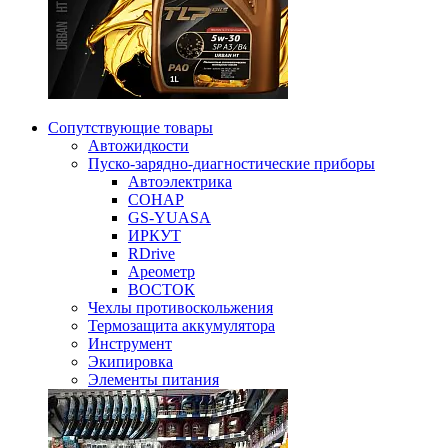
Сопутствующие товары
Автожидкости
Пуско-зарядно-диагностические приборы
Автоэлектрика
СОНАР
GS-YUASA
ИРКУТ
RDrive
Ареометр
ВОСТОК
Чехлы противоскольжения
Термозащита аккумулятора
Инструмент
Экипировка
Элементы питания