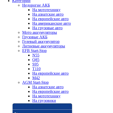
Категории
Недорогие АКБ
На мототехнику
На азиатские авто
На европейские авто
На американские авто
На грузовые авто
Мото аккумуляторы
Грузовые АКБ
Гелевый аккумулятор
Литиевые аккумуляторы
EFB Start-Stop
N55
Q85
S95
T110
На европейские авто
M42
AGM Start-Stop
На азиатские авто
На европейские авто
На мототехнику
На грузовики