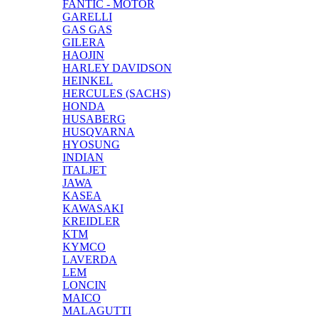
FANTIC - MOTOR
GARELLI
GAS GAS
GILERA
HAOJIN
HARLEY DAVIDSON
HEINKEL
HERCULES (SACHS)
HONDA
HUSABERG
HUSQVARNA
HYOSUNG
INDIAN
ITALJET
JAWA
KASEA
KAWASAKI
KREIDLER
KTM
KYMCO
LAVERDA
LEM
LONCIN
MAICO
MALAGUTTI