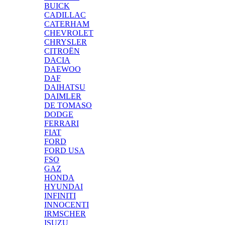
BUICK
CADILLAC
CATERHAM
CHEVROLET
CHRYSLER
CITROËN
DACIA
DAEWOO
DAF
DAIHATSU
DAIMLER
DE TOMASO
DODGE
FERRARI
FIAT
FORD
FORD USA
FSO
GAZ
HONDA
HYUNDAI
INFINITI
INNOCENTI
IRMSCHER
ISUZU