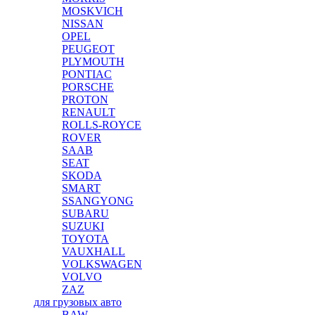
MOSKVICH
NISSAN
OPEL
PEUGEOT
PLYMOUTH
PONTIAC
PORSCHE
PROTON
RENAULT
ROLLS-ROYCE
ROVER
SAAB
SEAT
SKODA
SMART
SSANGYONG
SUBARU
SUZUKI
TOYOTA
VAUXHALL
VOLKSWAGEN
VOLVO
ZAZ
для грузовых авто
BAW