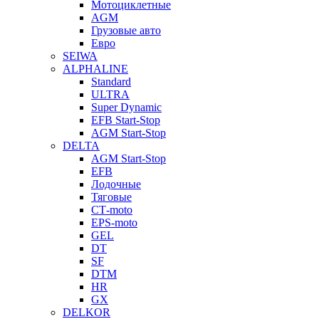
Мотоциклетные
AGM
Грузовые авто
Евро
SEIWA
ALPHALINE
Standard
ULTRA
Super Dynamic
EFB Start-Stop
AGM Start-Stop
DELTA
AGM Start-Stop
EFB
Лодочные
Тяговые
СТ-moto
EPS-moto
GEL
DT
SF
DTM
HR
GX
DELKOR