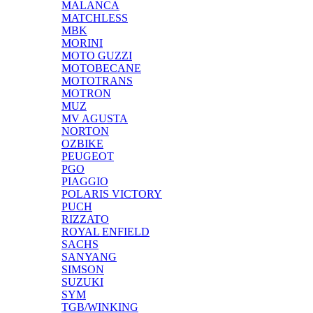
MALANCA
MATCHLESS
MBK
MORINI
MOTO GUZZI
MOTOBECANE
MOTOTRANS
MOTRON
MUZ
MV AGUSTA
NORTON
OZBIKE
PEUGEOT
PGO
PIAGGIO
POLARIS VICTORY
PUCH
RIZZATO
ROYAL ENFIELD
SACHS
SANYANG
SIMSON
SUZUKI
SYM
TGB/WINKING