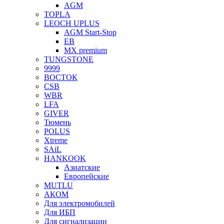
AGM
TOPLA
LEOCH UPLUS
AGM Start-Stop
EB
MX premium
TUNGSTONE
9999
ВОСТОК
CSB
WBR
LFA
GIVER
Тюмень
POLUS
Xtreme
SAiL
HANKOOK
Азиатские
Европейские
MUTLU
АКОМ
Для электромобилей
Для ИБП
Для сигнализации