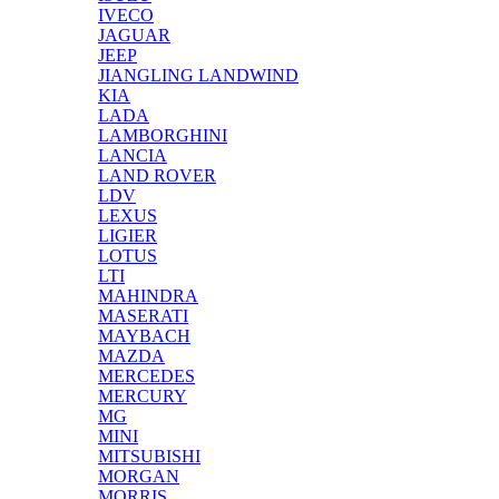
IVECO
JAGUAR
JEEP
JIANGLING LANDWIND
KIA
LADA
LAMBORGHINI
LANCIA
LAND ROVER
LDV
LEXUS
LIGIER
LOTUS
LTI
MAHINDRA
MASERATI
MAYBACH
MAZDA
MERCEDES
MERCURY
MG
MINI
MITSUBISHI
MORGAN
MORRIS